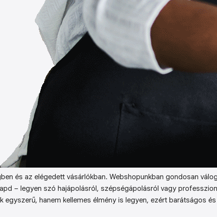
ben és az elégedett vásárlókban. Webshopunkban gondosan válog
kapd – legyen szó hajápolásról, szépségápolásról vagy professzion
k egyszerű, hanem kellemes élmény is legyen, ezért barátságos és 