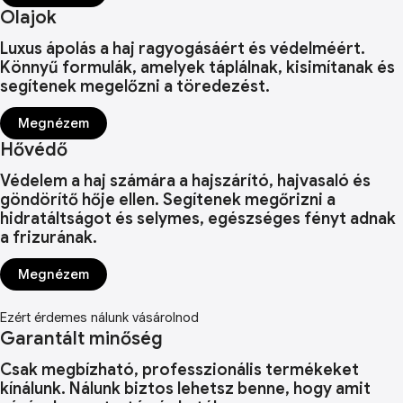
Olajok
Luxus ápolás a haj ragyogásáért és védelméért.
Könnyű formulák, amelyek táplálnak, kisimítanak és
segítenek megelőzni a töredezést.
Megnézem
Hővédő
Védelem a haj számára a hajszárító, hajvasaló és
göndörítő hője ellen. Segítenek megőrizni a
hidratáltságot és selymes, egészséges fényt adnak
a frizurának.
Megnézem
Ezért érdemes nálunk vásárolnod
Garantált minőség
Csak megbízható, professzionális termékeket
kínálunk. Nálunk biztos lehetsz benne, hogy amit