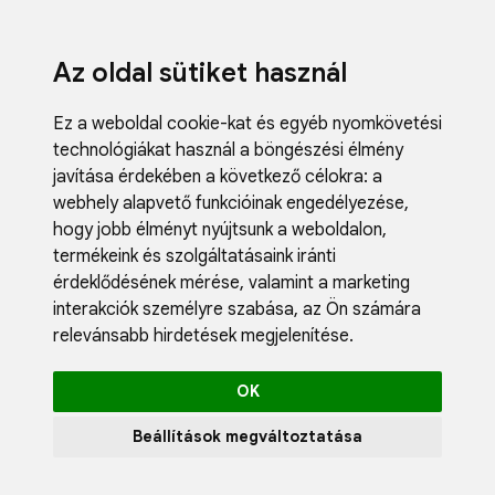
Az oldal sütiket használ
Ez a weboldal cookie-kat és egyéb nyomkövetési
technológiákat használ a böngészési élmény
javítása érdekében a következő célokra:
a
webhely alapvető funkcióinak engedélyezése
,
Fodrászci
hogy jobb élményt nyújtsunk a weboldalon
,
Műköröm
termékeink és szolgáltatásaink iránti
Műszempi
érdeklődésének mérése, valamint a marketing
Kozmetik
interakciók személyre szabása
,
az Ön számára
Akciók
relevánsabb hirdetések megjelenítése
.
Újdonság
Blog
OK
Katalógus
Profil
Beállítások megváltoztatása
0