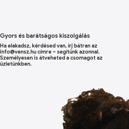
Gyors és barátságos kiszolgálás
Ha elakadsz, kérdésed van, írj bátran az
info@vensz.hu címre – segítünk azonnal.
Személyesen is átveheted a csomagot az
üzletünkben.