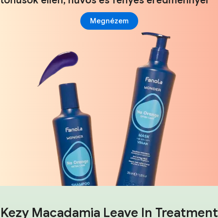
tónusok ellen, hűvös és fényes eredménnyel
Megnézem
Kezy Macadamia Leave In Treatment