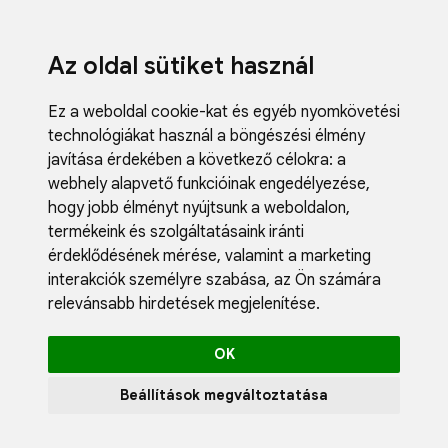
Az oldal sütiket használ
Ez a weboldal cookie-kat és egyéb nyomkövetési
technológiákat használ a böngészési élmény
javítása érdekében a következő célokra:
a
webhely alapvető funkcióinak engedélyezése
,
k
hogy jobb élményt nyújtsunk a weboldalon
,
termékeink és szolgáltatásaink iránti
a
érdeklődésének mérése, valamint a marketing
m
interakciók személyre szabása
,
az Ön számára
relevánsabb hirdetések megjelenítése
.
k
OK
Beállítások megváltoztatása