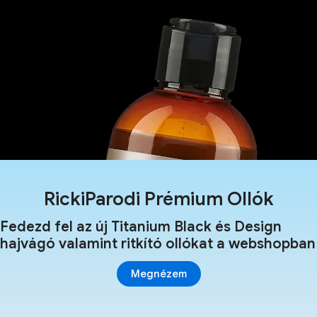
RickiParodi Prémium Ollók
Fedezd fel az új Titanium Black és Design
hajvágó valamint ritkító ollókat a webshopban
Megnézem