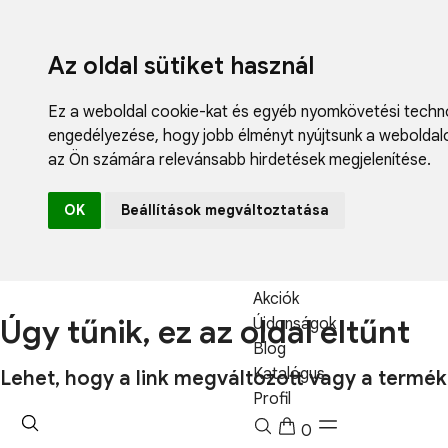
Az oldal sütiket használ
Ez a weboldal cookie-kat és egyéb nyomkövetési techno
engedélyezése
,
hogy jobb élményt nyújtsunk a weboldal
az Ön számára relevánsabb hirdetések megjelenítése
.
Fodrászcikk
OK
Beállítások megváltoztatása
Műköröm
Műszempilla
Kozmetikum
Akciók
Úgy tűnik, ez az oldal eltűnt
Újdonságok
Blog
Katalógus
Lehet, hogy a link megváltozott vagy a termé
Profil
0