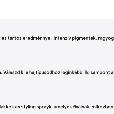
l és tartós eredménnyel. Intenzív pigmentek, ragyo
n. Válaszd ki a hajtípusodhoz leginkább illő sampont 
lakkok és styling sprayk, amelyek fixálnak, miközbe