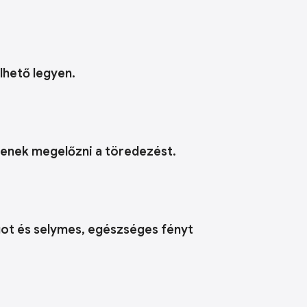
elhető legyen.
ítenek megelőzni a töredezést.
ágot és selymes, egészséges fényt