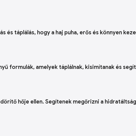
lás és táplálás, hogy a haj puha, erős és könnyen kez
nyű formulák, amelyek táplálnak, kisimítanak és seg
ndörítő hője ellen. Segítenek megőrizni a hidratálts