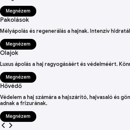
Megnézem
Pakolások
Mélyápolás és regenerálás a hajnak. Intenzív hidratá
Megnézem
Olajok
Luxus ápolás a haj ragyogásáért és védelméért. Kön
Megnézem
Hővédő
Védelem a haj számára a hajszárító, hajvasaló és gö
adnak a frizurának.
Megnézem