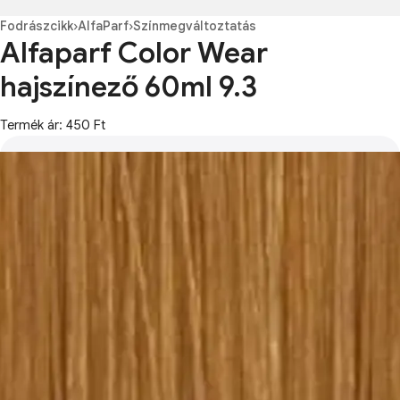
Fodrászcikk
›
AlfaParf
›
Színmegváltoztatás
Alfaparf Color Wear
hajszínező 60ml 9.3
Termék ár: 450 Ft