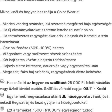
- Rendkívülien kondicionált és érezhetően lágy haj.
Mikor, kinél és hogyan használja a Color Wear-t:
- Minden vendég számára, aki szeretné megőrizni haja egészségét
- Ha új divatárnyalatokat szeretne létrehozni natúr hajon
- Ha természetes ragyogást akar adni a hajnak és kiemelni a szín
intenzitását
- Ősz haj fedése (60%-100%) esetén
- Világosított vagy melírozott részek színezésére
- Két hajfestés között a hajszín felfrissítésére
- Hajszín életre keltésére, dauerolás vagy egyenesítés után
- Megviselt, fakó haj színének, ragyogásának életre keltésére
Használd ki az
ingyenes szállítást
25 000 Ft feletti vásárlás
vagy üzleti átvétel esetén. Szállítás várható napja:
08.11 - Kedd
Egy termék megvásárlása után
5db hűségpontot
írunk jóvá
neked! Regisztrálj és kezd gyűjteni a hűségpontokat!
Ezt a terméket 7.500 Ft/1000ml egységáron tudod