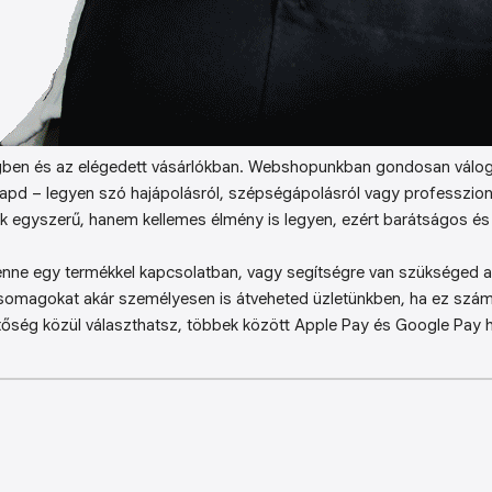
ben és az elégedett vásárlókban. Webshopunkban gondosan válog
kapd – legyen szó hajápolásról, szépségápolásról vagy professzion
k egyszerű, hanem kellemes élmény is legyen, ezért barátságos és 
enne egy termékkel kapcsolatban, vagy segítségre van szükséged a 
somagokat akár személyesen is átveheted üzletünkben, ha ez sz
őség közül választhatsz, többek között Apple Pay és Google Pay ha