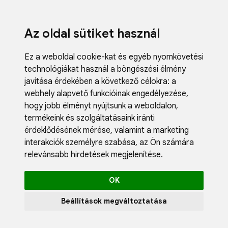
Az oldal sütiket használ
Ez a weboldal cookie-kat és egyéb nyomkövetési
technológiákat használ a böngészési élmény
javítása érdekében a következő célokra:
a
webhely alapvető funkcióinak engedélyezése
,
Fodrászci
hogy jobb élményt nyújtsunk a weboldalon
,
Műköröm
termékeink és szolgáltatásaink iránti
Műszempi
érdeklődésének mérése, valamint a marketing
Kozmetik
interakciók személyre szabása
,
az Ön számára
Akciók
relevánsabb hirdetések megjelenítése
.
Újdonság
Blog
OK
Katalógus
Profil
Beállítások megváltoztatása
0