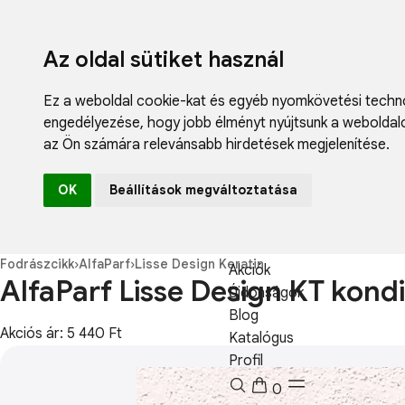
Az oldal sütiket használ
Ez a weboldal cookie-kat és egyéb nyomkövetési techno
engedélyezése
,
hogy jobb élményt nyújtsunk a weboldal
az Ön számára relevánsabb hirdetések megjelenítése
.
Fodrászcikk
OK
Beállítások megváltoztatása
Műköröm
Műszempilla
Kozmetikum
Fodrászcikk
›
AlfaParf
›
Lisse Design Keratin
Akciók
AlfaParf Lisse Design KT kond
Újdonságok
Blog
Akciós ár: 5 440 Ft
Katalógus
Profil
0