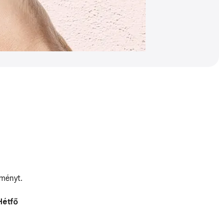
dményt.
Hétfő