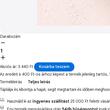
Darabszám
Akciós ár: 5 440 Ft
Kosárba teszem
Az eredeti 6 400 Ft-os árhoz képest a termék jelenleg tart
Termékleírás
Teljes leírás
Táplálja és kibontja a hajat, segít megtartani és időben megho
Használd ki az
ingyenes szállítást
25 000 Ft feletti vásár
Egy termék megvásárlása után
54db hűségpontot
írunk 