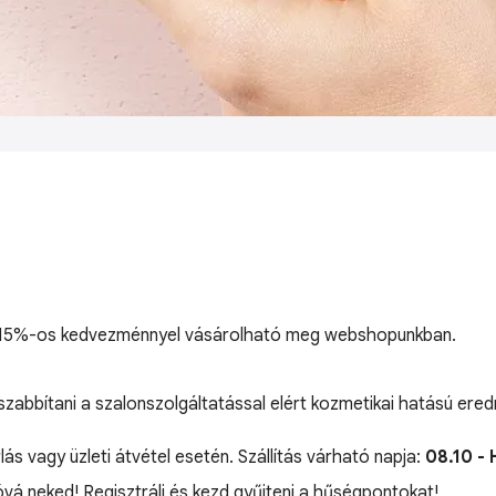
ós, 15%-os kedvezménnyel vásárolható meg webshopunkban.
sszabbítani a szalonszolgáltatással elért kozmetikai hatású ere
lás vagy üzleti átvétel esetén. Szállítás várható napja:
08.10 - 
jóvá neked! Regisztrálj és kezd gyűjteni a hűségpontokat!