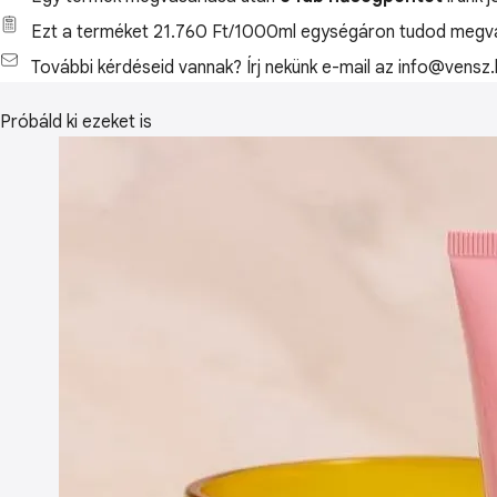
Ezt a terméket 21.760 Ft/1000ml egységáron tudod megvá
További kérdéseid vannak? Írj nekünk e-mail az info@vensz.
Próbáld ki ezeket is