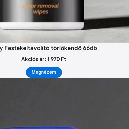
ky Festékeltávolító törlőkendő 66db
Akciós ár: 1 970 Ft
Megnézem