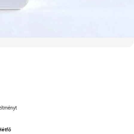
zítményt
Hétfő