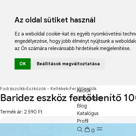
Az oldal sütiket használ
Ez a weboldal cookie-kat és egyéb nyomkövetési techno
engedélyezése
,
hogy jobb élményt nyújtsunk a weboldal
az Ön számára relevánsabb hirdetések megjelenítése
.
Fodrászcikk
OK
Beállítások megváltoztatása
Műköröm
Műszempilla
Kozmetikum
Fodrászcikk
›
Eszközök - Kellékek
›
Fertőtlenítők
Akciók
Baridez eszköz fertőtlenítő 1
Újdonságok
Blog
Termék ár: 2 590 Ft
Katalógus
Profil
0