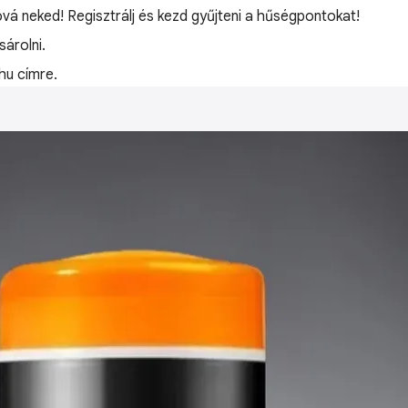
óvá neked! Regisztrálj és kezd gyűjteni a hűségpontokat!
árolni.
hu címre.