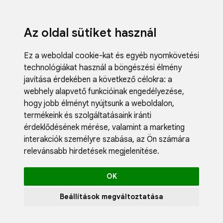
Az oldal sütiket használ
Ez a weboldal cookie-kat és egyéb nyomkövetési
technológiákat használ a böngészési élmény
javítása érdekében a következő célokra:
a
webhely alapvető funkcióinak engedélyezése
,
Fodrászci
hogy jobb élményt nyújtsunk a weboldalon
,
Műköröm
termékeink és szolgáltatásaink iránti
Műszempi
érdeklődésének mérése, valamint a marketing
Kozmetik
interakciók személyre szabása
,
az Ön számára
Akciók
relevánsabb hirdetések megjelenítése
.
Újdonság
Blog
OK
Katalógus
Profil
Beállítások megváltoztatása
0