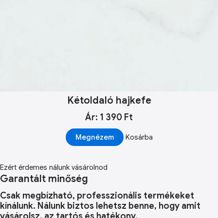
Kétoldaló hajkefe
Ár: 1 390 Ft
Megnézem
Kosárba
Ezért érdemes nálunk vásárolnod
Garantált minőség
Csak megbízható, professzionális termékeket
kínálunk. Nálunk biztos lehetsz benne, hogy amit
vásárolsz, az tartós és hatékony.