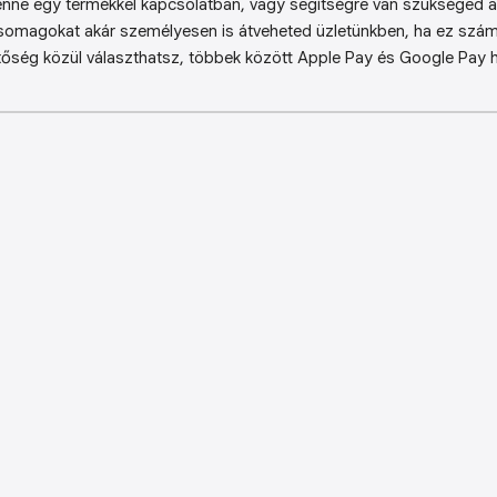
enne egy termékkel kapcsolatban, vagy segítségre van szükséged a 
somagokat akár személyesen is átveheted üzletünkben, ha ez sz
őség közül választhatsz, többek között Apple Pay és Google Pay ha