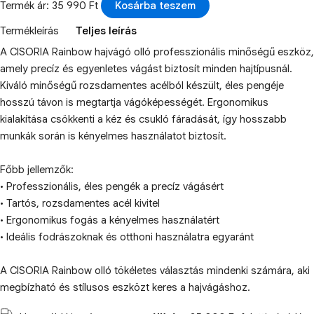
Termék ár: 35 990 Ft
Kosárba teszem
Termékleírás
Teljes leírás
A CISORIA Rainbow hajvágó olló professzionális minőségű eszköz,
amely precíz és egyenletes vágást biztosít minden hajtípusnál.
Kiváló minőségű rozsdamentes acélból készült, éles pengéje
hosszú távon is megtartja vágóképességét. Ergonomikus
kialakítása csökkenti a kéz és csukló fáradását, így hosszabb
munkák során is kényelmes használatot biztosít.
Főbb jellemzők:
• Professzionális, éles pengék a precíz vágásért
• Tartós, rozsdamentes acél kivitel
• Ergonomikus fogás a kényelmes használatért
• Ideális fodrászoknak és otthoni használatra egyaránt
A CISORIA Rainbow olló tökéletes választás mindenki számára, aki
megbízható és stílusos eszközt keres a hajvágáshoz.