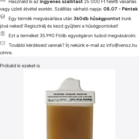
Használd ki az
ingyenes szállítást
25 000 Ft feletti vásárlás
vagy üzleti átvétel esetén. Szállítás várható napja:
08.07 - Péntek
Egy termék megvásárlása után
360db hűségpontot
írunk
jóvá neked! Regisztrálj és kezd gyűjteni a hűségpontokat!
Ezt a terméket 35.990 Ft/db egységáron tudod megvásárolni.
További kérdéseid vannak? Írj nekünk e-mail az info@vensz.hu
címre.
Próbáld ki ezeket is