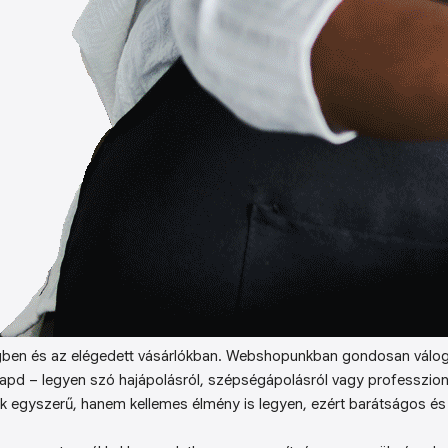
ben és az elégedett vásárlókban. Webshopunkban gondosan válog
kapd – legyen szó hajápolásról, szépségápolásról vagy professzion
k egyszerű, hanem kellemes élmény is legyen, ezért barátságos és 