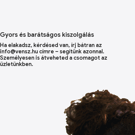
Gyors és barátságos kiszolgálás
Ha elakadsz, kérdésed van, írj bátran az
info@vensz.hu címre – segítünk azonnal.
Személyesen is átveheted a csomagot az
üzletünkben.