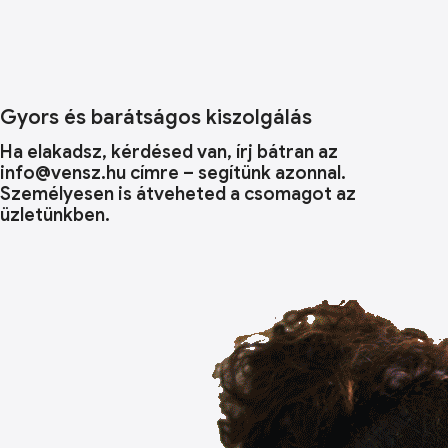
Gyors és barátságos kiszolgálás
Ha elakadsz, kérdésed van, írj bátran az
info@vensz.hu címre – segítünk azonnal.
Személyesen is átveheted a csomagot az
üzletünkben.