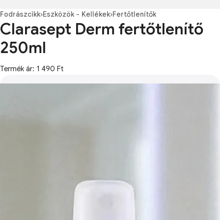
Fodrászcikk
›
Eszközök - Kellékek
›
Fertőtlenítők
Clarasept Derm fertőtlenítő
250ml
Termék ár: 1 490 Ft