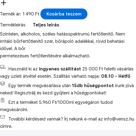
Termék ár: 1 490 Ft
Kosárba teszem
Termékleírás
Teljes leírás
Színtelen, alkoholos, széles hatásspektrumú fertőtlenítő. Nem
irritáló bőrfertőtlenítő szer, bőrápoló adalékkal, rövid behatási
idővel. A bőr
permetezéses fertőtlenítésére alkalmazható.
Használd ki az
ingyenes szállítást
25 000 Ft feletti vásárlás
vagy üzleti átvétel esetén. Szállítás várható napja:
08.10 - Hétfő
Egy termék megvásárlása után
15db hűségpontot
írunk jóvá
neked! Regisztrálj és kezd gyűjteni a hűségpontokat!
Ezt a terméket 5.960 Ft/1000ml egységáron tudod
megvásárolni.
További kérdéseid vannak? Írj nekünk e-mail az info@vensz.hu
címre.