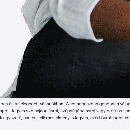
ben és az elégedett vásárlókban. Webshopunkban gondosan válog
kapd – legyen szó hajápolásról, szépségápolásról vagy professzion
k egyszerű, hanem kellemes élmény is legyen, ezért barátságos és 