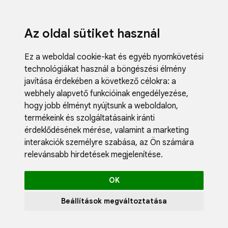
Az oldal sütiket használ
Ez a weboldal cookie-kat és egyéb nyomkövetési
technológiákat használ a böngészési élmény
javítása érdekében a következő célokra:
a
webhely alapvető funkcióinak engedélyezése
,
Fodrászci
hogy jobb élményt nyújtsunk a weboldalon
,
Műköröm
termékeink és szolgáltatásaink iránti
Műszempi
érdeklődésének mérése, valamint a marketing
Kozmetik
interakciók személyre szabása
,
az Ön számára
Akciók
relevánsabb hirdetések megjelenítése
.
Újdonság
Blog
OK
Katalógus
Profil
Beállítások megváltoztatása
0