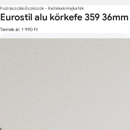
Fodrászcikk
›
Eszközök - Kellékek
›
Hajkefék
Eurostil alu körkefe 359 36mm
Termék ár: 1 990 Ft