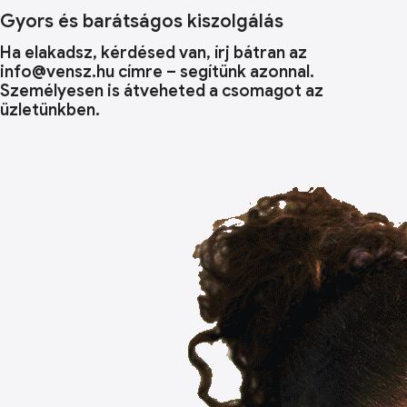
Gyors és barátságos kiszolgálás
Ha elakadsz, kérdésed van, írj bátran az
info@vensz.hu címre – segítünk azonnal.
Személyesen is átveheted a csomagot az
üzletünkben.