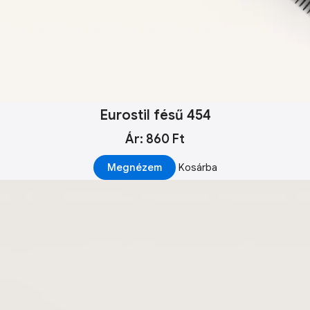
Eurostil fésű 454
Ár: 860 Ft
Megnézem
Kosárba