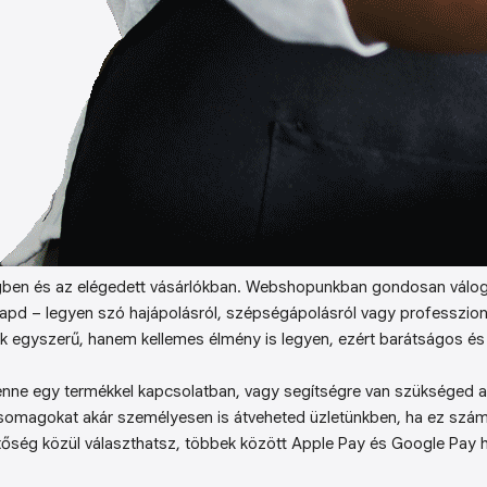
ben és az elégedett vásárlókban. Webshopunkban gondosan válog
kapd – legyen szó hajápolásról, szépségápolásról vagy professzion
k egyszerű, hanem kellemes élmény is legyen, ezért barátságos és 
enne egy termékkel kapcsolatban, vagy segítségre van szükséged a 
somagokat akár személyesen is átveheted üzletünkben, ha ez sz
őség közül választhatsz, többek között Apple Pay és Google Pay ha