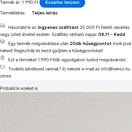
Termék ár: 1 990 Ft
Kosárba teszem
Termékleírás
Teljes leírás
Használd ki az
ingyenes szállítást
25 000 Ft feletti vásárlás
vagy üzleti átvétel esetén. Szállítás várható napja:
08.11 - Kedd
Egy termék megvásárlása után
20db hűségpontot
írunk jóvá
neked! Regisztrálj és kezd gyűjteni a hűségpontokat!
Ezt a terméket 1.990 Ft/db egységáron tudod megvásárolni.
További kérdéseid vannak? Írj nekünk e-mail az info@vensz.hu
címre.
Próbáld ki ezeket is