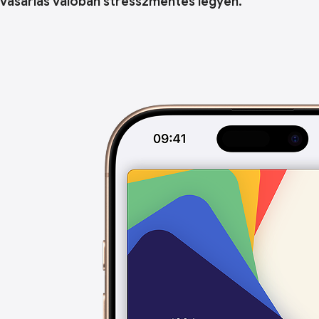
vásárlás valóban stresszmentes legyen.