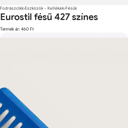
Fodrászcikk
›
Eszközök - Kellékek
›
Fésűk
Eurostil fésű 427 színes
Termék ár: 460 Ft