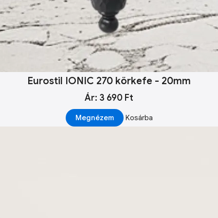
Eurostil IONIC 270 körkefe - 20mm
Ár: 3 690 Ft
Megnézem
Kosárba