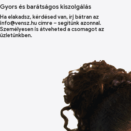
Gyors és barátságos kiszolgálás
Ha elakadsz, kérdésed van, írj bátran az
info@vensz.hu címre – segítünk azonnal.
Személyesen is átveheted a csomagot az
üzletünkben.