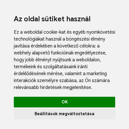
Az oldal sütiket használ
Ez a weboldal cookie-kat és egyéb nyomkövetési
technológiákat használ a böngészési élmény
javítása érdekében a következő célokra:
a
webhely alapvető funkcióinak engedélyezése
,
Fodrászci
hogy jobb élményt nyújtsunk a weboldalon
,
Műköröm
termékeink és szolgáltatásaink iránti
Műszempi
érdeklődésének mérése, valamint a marketing
Kozmetik
interakciók személyre szabása
,
az Ön számára
Akciók
relevánsabb hirdetések megjelenítése
.
Újdonság
Blog
OK
Katalógus
Profil
Beállítások megváltoztatása
0