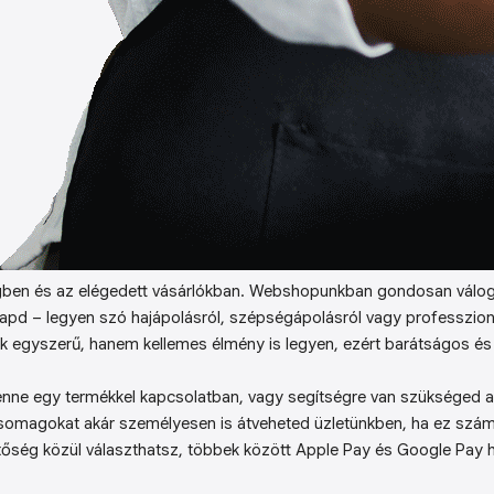
ben és az elégedett vásárlókban. Webshopunkban gondosan válog
kapd – legyen szó hajápolásról, szépségápolásról vagy professzion
k egyszerű, hanem kellemes élmény is legyen, ezért barátságos és 
enne egy termékkel kapcsolatban, vagy segítségre van szükséged a 
somagokat akár személyesen is átveheted üzletünkben, ha ez sz
őség közül választhatsz, többek között Apple Pay és Google Pay ha