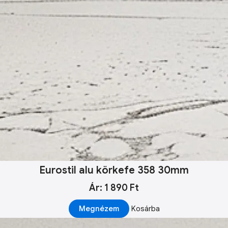
Eurostil alu körkefe 358 30mm
Ár: 1 890 Ft
Megnézem
Kosárba