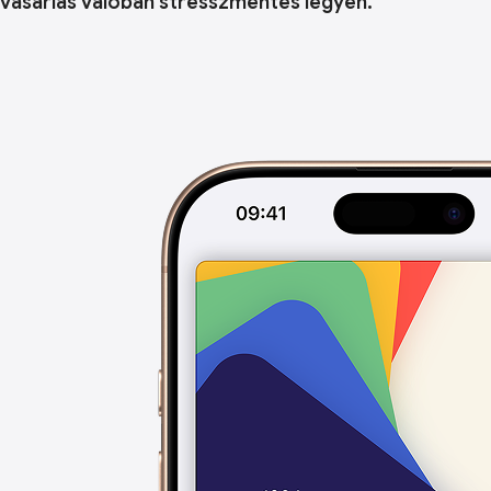
vásárlás valóban stresszmentes legyen.