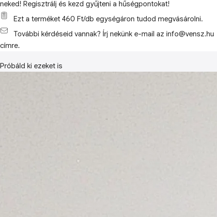
neked! Regisztrálj és kezd gyűjteni a hűségpontokat!
Ezt a terméket 460 Ft/db egységáron tudod megvásárolni.
További kérdéseid vannak? Írj nekünk e-mail az info@vensz.hu
címre.
Próbáld ki ezeket is