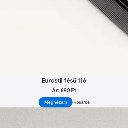
Eurostil fésű 116
Ár: 690 Ft
Megnézem
Kosárba