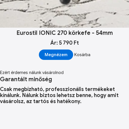
Eurostil IONIC 270 körkefe - 54mm
Ár: 5 790 Ft
Megnézem
Kosárba
Ezért érdemes nálunk vásárolnod
Garantált minőség
Csak megbízható, professzionális termékeket
kínálunk. Nálunk biztos lehetsz benne, hogy amit
vásárolsz, az tartós és hatékony.