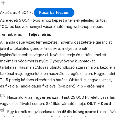
Akciós ár: 4 504 Ft
Kosárba teszem
Az eredeti 5 004 Ft-os árhoz képest a termék jelenleg tartós,
10%-os kedvezménnyel vásárolható meg webshopunkban.
Termékleírás
Teljes leírás
A Fanola dauervizek természetes, növényi összetétele garanciát
jelent a tökéletes göndör tincsekre, melyet a lehető
legkíméletesebben végez el. Kivételes ereje és tartása mellett
maximális védelmet is nyújt! Gyógynövény kivonatokat
tartalmaz.!Használat:Mosás után,törölköző száraz hajon, kezd el a
tarkónál majd egyenletesen használd az egész hajon. Hagyd hatni
7-15 percig közben ellenőrizd a hatást. Öblítsd le langyos vízzel,
és fixáld a Fanola dauer fixálóval (5-8 perc)!P15 - erős hajra
Használd ki az
ingyenes szállítást
25 000 Ft feletti vásárlás
vagy üzleti átvétel esetén. Szállítás várható napja:
08.11 - Kedd
Egy termék megvásárlása után
45db hűségpontot
írunk jóvá