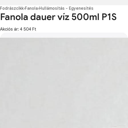
Fodrászcikk
›
Fanola
›
Hullámosítás - Egyenesítés
Fanola dauer víz 500ml P1S
Akciós ár: 4 504 Ft