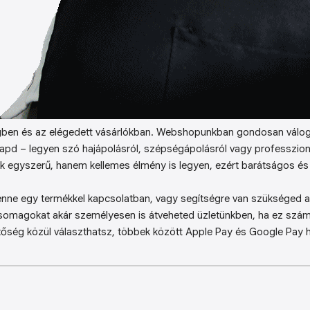
ben és az elégedett vásárlókban. Webshopunkban gondosan válog
kapd – legyen szó hajápolásról, szépségápolásról vagy professzion
k egyszerű, hanem kellemes élmény is legyen, ezért barátságos és 
enne egy termékkel kapcsolatban, vagy segítségre van szükséged a 
somagokat akár személyesen is átveheted üzletünkben, ha ez sz
őség közül választhatsz, többek között Apple Pay és Google Pay ha