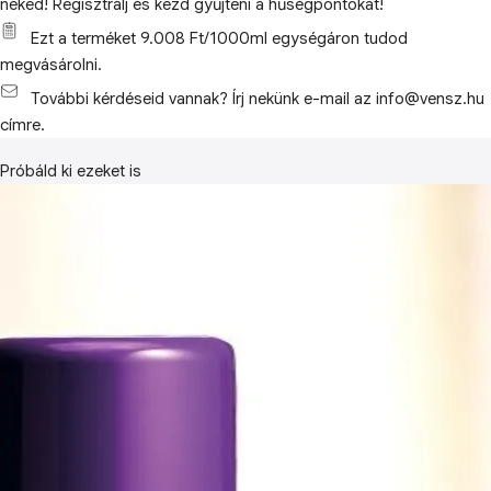
neked! Regisztrálj és kezd gyűjteni a hűségpontokat!
Ezt a terméket 9.008 Ft/1000ml egységáron tudod
megvásárolni.
További kérdéseid vannak? Írj nekünk e-mail az info@vensz.hu
címre.
Próbáld ki ezeket is