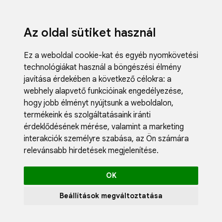
Az oldal sütiket használ
Ez a weboldal cookie-kat és egyéb nyomkövetési
technológiákat használ a böngészési élmény
javítása érdekében a következő célokra:
a
webhely alapvető funkcióinak engedélyezése
,
Fodrászci
hogy jobb élményt nyújtsunk a weboldalon
,
Műköröm
termékeink és szolgáltatásaink iránti
Műszempi
érdeklődésének mérése, valamint a marketing
Kozmetik
interakciók személyre szabása
,
az Ön számára
Akciók
relevánsabb hirdetések megjelenítése
.
Újdonság
Blog
OK
Katalógus
Profil
Beállítások megváltoztatása
0