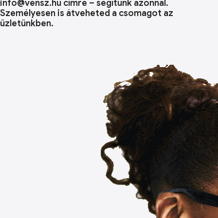
info@vensz.hu címre – segítünk azonnal.
Személyesen is átveheted a csomagot az
üzletünkben.