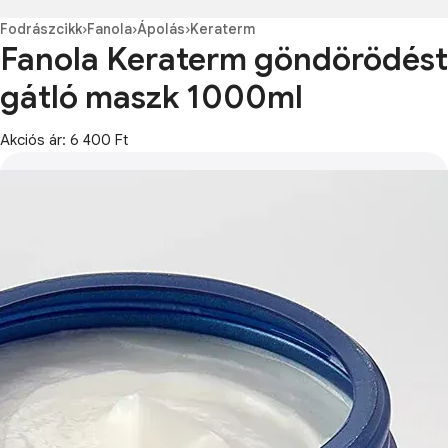
Fodrászcikk
›
Fanola
›
Ápolás
›
Keraterm
Fanola Keraterm göndörödést
gátló maszk 1000ml
Akciós ár: 6 400 Ft