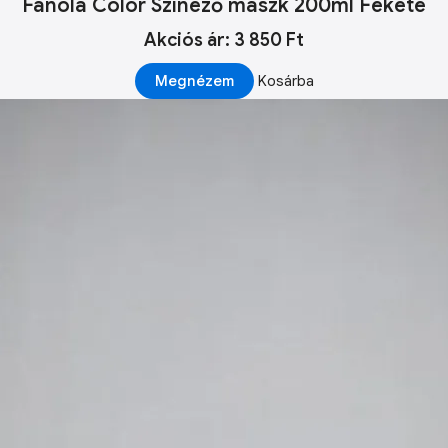
Fanola Color Színező maszk 200ml Fekete
Akciós ár: 3 850 Ft
Megnézem
Kosárba