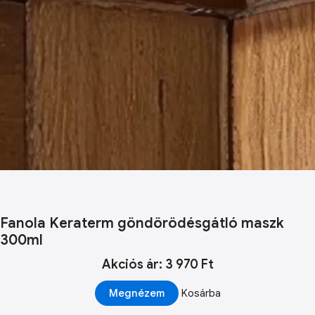
Fanola Keraterm göndörödésgátló maszk
300ml
Akciós ár: 3 970 Ft
Megnézem
Kosárba