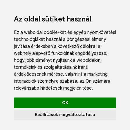
Az oldal sütiket használ
Ez a weboldal cookie-kat és egyéb nyomkövetési
technológiákat használ a böngészési élmény
javítása érdekében a következő célokra:
a
webhely alapvető funkcióinak engedélyezése
,
Fodrászci
hogy jobb élményt nyújtsunk a weboldalon
,
Műköröm
termékeink és szolgáltatásaink iránti
Műszempi
érdeklődésének mérése, valamint a marketing
Kozmetik
interakciók személyre szabása
,
az Ön számára
Akciók
relevánsabb hirdetések megjelenítése
.
Újdonság
Blog
OK
Katalógus
Profil
Beállítások megváltoztatása
0