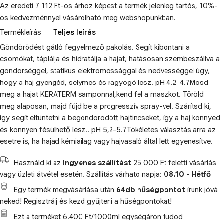
Az eredeti 7 112 Ft-os árhoz képest a termék jelenleg tartós, 10%-
os kedvezménnyel vásárolható meg webshopunkban.
Termékleírás
Teljes leírás
Göndörödést gátló fegyelmező pakolás. Segít kibontani a
csomókat, táplálja és hidratálja a hajat, hatásosan szembeszállva a
göndörséggel, statikus elektromossággal és nedvességgel úgy,
hogy a haj gyengéd, selymes és ragyogó lesz. pH 4.2-4.7Mosd
meg a hajat KERATERM samponnal,kend fel a maszkot. Töröld
meg alaposan, majd fújd be a progresszív spray-vel. Szárítsd ki,
így segít eltüntetni a begöndörödött hajtincseket, így a haj könnyed
és könnyen fésülhető lesz.. pH 5,2-5.7Tökéletes választás arra az
esetre is, ha hajad kémiailag vagy hajvasaló által lett egyenesítve.
Használd ki az
ingyenes szállítást
25 000 Ft feletti vásárlás
vagy üzleti átvétel esetén. Szállítás várható napja:
08.10 - Hétfő
Egy termék megvásárlása után
64db hűségpontot
írunk jóvá
neked! Regisztrálj és kezd gyűjteni a hűségpontokat!
Ezt a terméket 6.400 Ft/1000ml egységáron tudod