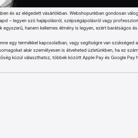
ben és az elégedett vásárlókban. Webshopunkban gondosan válog
kapd – legyen szó hajápolásról, szépségápolásról vagy professzion
k egyszerű, hanem kellemes élmény is legyen, ezért barátságos és 
enne egy termékkel kapcsolatban, vagy segítségre van szükséged a 
somagokat akár személyesen is átveheted üzletünkben, ha ez sz
őség közül választhatsz, többek között Apple Pay és Google Pay ha