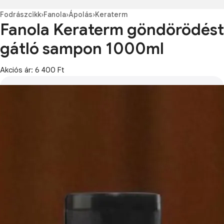
Fodrászcikk
›
Fanola
›
Ápolás
›
Keraterm
Fanola Keraterm göndörödést
gátló sampon 1000ml
Akciós ár: 6 400 Ft