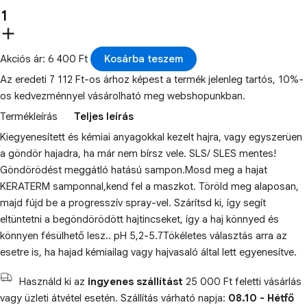
Akciós ár: 6 400 Ft
Kosárba teszem
Az eredeti 7 112 Ft-os árhoz képest a termék jelenleg tartós, 10%-
os kedvezménnyel vásárolható meg webshopunkban.
Termékleírás
Teljes leírás
Kiegyenesített és kémiai anyagokkal kezelt hajra, vagy egyszerüen
a göndör hajadra, ha már nem bírsz vele. SLS/ SLES mentes!
Göndörödést meggátló hatású sampon.Mosd meg a hajat
KERATERM samponnal,kend fel a maszkot. Töröld meg alaposan,
majd fújd be a progresszív spray-vel. Szárítsd ki, így segít
eltüntetni a begöndörödött hajtincseket, így a haj könnyed és
könnyen fésülhető lesz.. pH 5,2-5.7Tökéletes választás arra az
esetre is, ha hajad kémiailag vagy hajvasaló által lett egyenesítve.
Használd ki az
ingyenes szállítást
25 000 Ft feletti vásárlás
vagy üzleti átvétel esetén. Szállítás várható napja:
08.10 - Hétfő