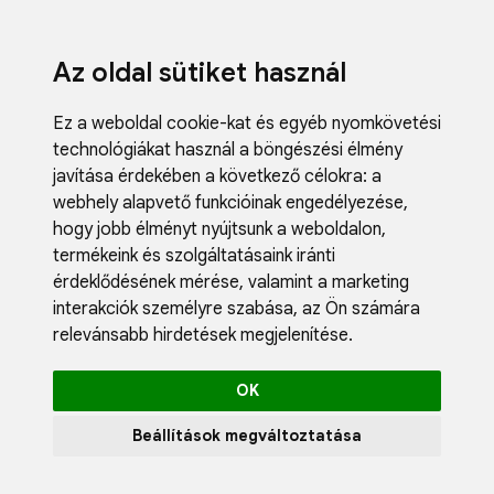
Az oldal sütiket használ
Ez a weboldal cookie-kat és egyéb nyomkövetési
technológiákat használ a böngészési élmény
javítása érdekében a következő célokra:
a
webhely alapvető funkcióinak engedélyezése
,
Fodrászci
hogy jobb élményt nyújtsunk a weboldalon
,
Műköröm
termékeink és szolgáltatásaink iránti
Műszempi
érdeklődésének mérése, valamint a marketing
Kozmetik
interakciók személyre szabása
,
az Ön számára
Akciók
relevánsabb hirdetések megjelenítése
.
Újdonság
Blog
OK
Katalógus
Profil
Beállítások megváltoztatása
0