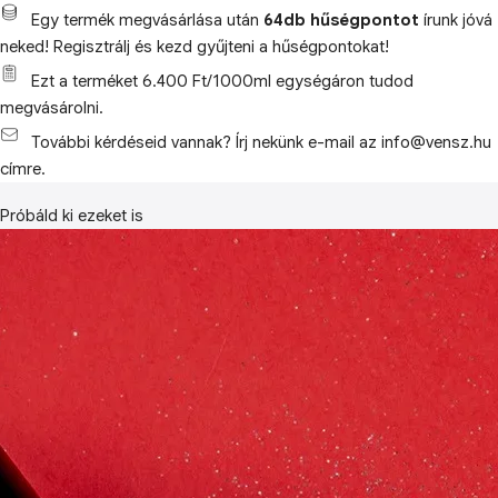
Egy termék megvásárlása után
64db hűségpontot
írunk jóvá
neked! Regisztrálj és kezd gyűjteni a hűségpontokat!
Ezt a terméket 6.400 Ft/1000ml egységáron tudod
megvásárolni.
További kérdéseid vannak? Írj nekünk e-mail az info@vensz.hu
címre.
Próbáld ki ezeket is