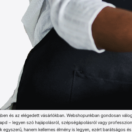
ben és az elégedett vásárlókban. Webshopunkban gondosan válog
kapd – legyen szó hajápolásról, szépségápolásról vagy professzion
k egyszerű, hanem kellemes élmény is legyen, ezért barátságos és 