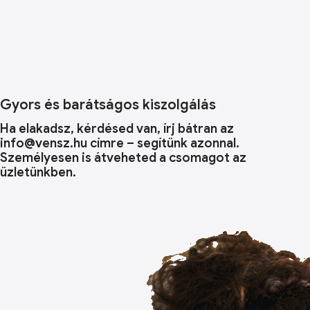
Gyors és barátságos kiszolgálás
Ha elakadsz, kérdésed van, írj bátran az
info@vensz.hu címre – segítünk azonnal.
Személyesen is átveheted a csomagot az
üzletünkben.