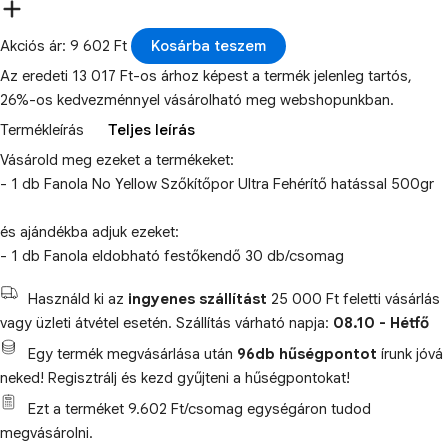
Akciós ár: 9 602 Ft
Kosárba teszem
Az eredeti 13 017 Ft-os árhoz képest a termék jelenleg tartós,
26%-os kedvezménnyel vásárolható meg webshopunkban.
Termékleírás
Teljes leírás
Vásárold meg ezeket a termékeket:
- 1 db Fanola No Yellow Szőkítőpor Ultra Fehérítő hatással 500gr
és ajándékba adjuk ezeket:
- 1 db Fanola eldobható festőkendő 30 db/csomag
Használd ki az
ingyenes szállítást
25 000 Ft feletti vásárlás
vagy üzleti átvétel esetén. Szállítás várható napja:
08.10 - Hétfő
Egy termék megvásárlása után
96db hűségpontot
írunk jóvá
neked! Regisztrálj és kezd gyűjteni a hűségpontokat!
Ezt a terméket 9.602 Ft/csomag egységáron tudod
megvásárolni.