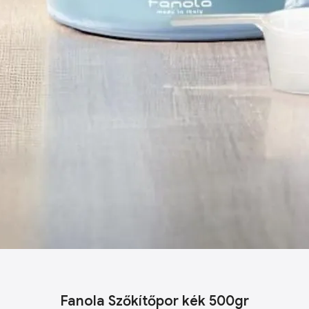
Fanola Szőkítőpor kék 500gr