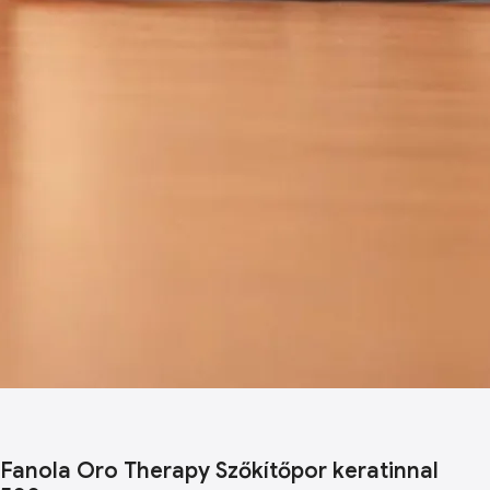
Fanola Oro Therapy Szőkítőpor keratinnal