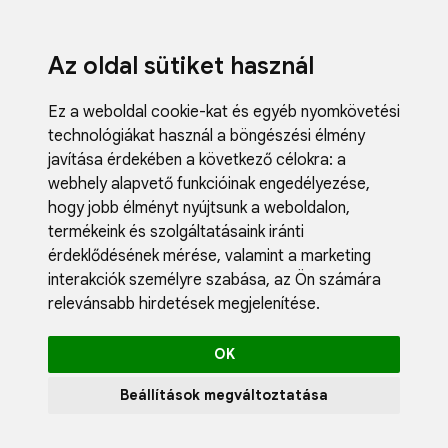
Az oldal sütiket használ
Ez a weboldal cookie-kat és egyéb nyomkövetési
technológiákat használ a böngészési élmény
javítása érdekében a következő célokra:
a
webhely alapvető funkcióinak engedélyezése
,
Fodrászci
hogy jobb élményt nyújtsunk a weboldalon
,
Műköröm
termékeink és szolgáltatásaink iránti
Műszempi
érdeklődésének mérése, valamint a marketing
Kozmetik
interakciók személyre szabása
,
az Ön számára
Akciók
relevánsabb hirdetések megjelenítése
.
Újdonság
Blog
OK
Katalógus
Profil
Beállítások megváltoztatása
0