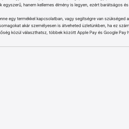
k egyszerű, hanem kellemes élmény is legyen, ezért barátságos és 
enne egy termékkel kapcsolatban, vagy segítségre van szükséged a 
somagokat akár személyesen is átveheted üzletünkben, ha ez sz
őség közül választhatsz, többek között Apple Pay és Google Pay ha