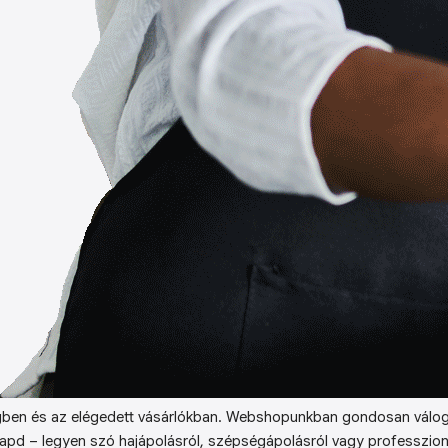
ben és az elégedett vásárlókban. Webshopunkban gondosan válog
kapd – legyen szó hajápolásról, szépségápolásról vagy professzion