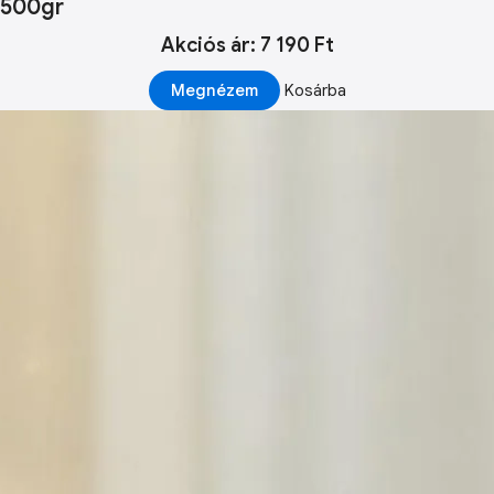
500gr
Akciós ár: 7 190 Ft
Megnézem
Kosárba