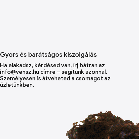
Gyors és barátságos kiszolgálás
Ha elakadsz, kérdésed van, írj bátran az
info@vensz.hu címre – segítünk azonnal.
Személyesen is átveheted a csomagot az
üzletünkben.