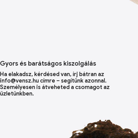
Gyors és barátságos kiszolgálás
Ha elakadsz, kérdésed van, írj bátran az
info@vensz.hu címre – segítünk azonnal.
Személyesen is átveheted a csomagot az
üzletünkben.