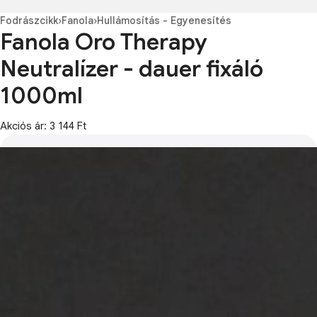
Fodrászcikk
›
Fanola
›
Hullámosítás - Egyenesítés
Fanola Oro Therapy
Neutralízer - dauer fixáló
1000ml
Akciós ár: 3 144 Ft