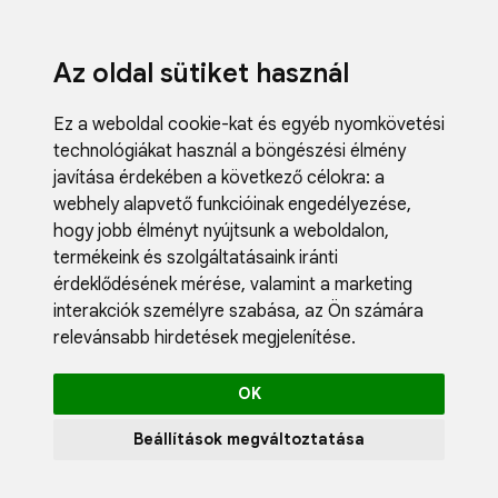
Az oldal sütiket használ
Ez a weboldal cookie-kat és egyéb nyomkövetési
technológiákat használ a böngészési élmény
javítása érdekében a következő célokra:
a
webhely alapvető funkcióinak engedélyezése
,
Fodrászci
hogy jobb élményt nyújtsunk a weboldalon
,
Műköröm
termékeink és szolgáltatásaink iránti
Műszempi
érdeklődésének mérése, valamint a marketing
Kozmetik
interakciók személyre szabása
,
az Ön számára
Akciók
relevánsabb hirdetések megjelenítése
.
Újdonság
Blog
OK
Katalógus
Profil
Beállítások megváltoztatása
0