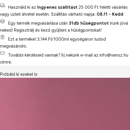
Használd ki az
ingyenes szállítást
25 000 Ft feletti vásárlás
vagy üzleti átvétel esetén. Szállítás várható napja:
08.11 - Kedd
Egy termék megvásárlása után
31db hűségpontot
írunk jóvá
neked! Regisztrálj és kezd gyűjteni a hűségpontokat!
Ezt a terméket 3.144 Ft/1000ml egységáron tudod
megvásárolni.
További kérdéseid vannak? Írj nekünk e-mail az info@vensz.hu
címre.
Próbáld ki ezeket is