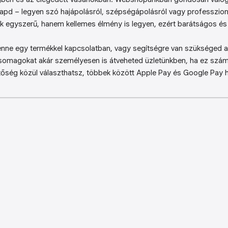
kapd – legyen szó hajápolásról, szépségápolásról vagy professzion
k egyszerű, hanem kellemes élmény is legyen, ezért barátságos és 
enne egy termékkel kapcsolatban, vagy segítségre van szükséged a 
somagokat akár személyesen is átveheted üzletünkben, ha ez sz
őség közül választhatsz, többek között Apple Pay és Google Pay ha