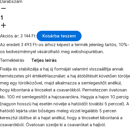
Darabszám
Akciós ár: 3 144 Ft
Kosárba teszem
Az eredeti 3 493 Ft-os árhoz képest a termék jelenleg tartós, 10%-
os kedvezménnyel vásárolható meg webshopunkban.
Termékleírás
Teljes leírás
Fixálja és stabilizálja a haj új formáját valamint visszaállítja annak
természetes pH értékétHasználat: a haj átöblítését követően törölje
meg egy törölközővel, majd alkalmazza a semlegesítőt anélkül,
hogy kibontaná a tincseket a csavarókból. Permetezzen óvatosan
kb. 100 ml semlegesítőt a hajcsavarókra. Hagyja a hajon 10 percig
(nagyon hosszú haj esetén növelje a hatóidőt további 5 perccel). A
hatóidő lejárta után bőséges meleg vízzel legalább 5 percen
keresztül öblítse át a hajat anélkül, hogy a tincseket kibontaná a
csavarókból. Óvatosan szedje ki a csavarókat a hajból.