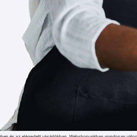
ben és az elégedett vásárlókban. Webshopunkban gondosan válog