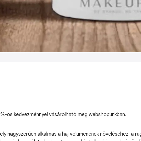
s, 5%-os kedvezménnyel vásárolható meg webshopunkban.
ly nagyszerűen alkalmas a haj volumenének növeléséhez, a ruga