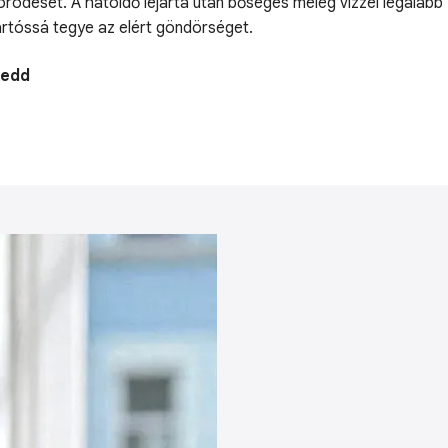
örödését. A hatóidő lejárta után bőséges meleg vízzel legalább
tartóssá tegye az elért göndörséget.
Kedd