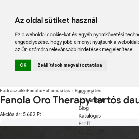
Az oldal sütiket használ
Ez a weboldal cookie-kat és egyéb nyomkövetési techno
engedélyezése
,
hogy jobb élményt nyújtsunk a weboldal
az Ön számára relevánsabb hirdetések megjelenítése
.
Fodrászcikk
OK
Beállítások megváltoztatása
Műköröm
Műszempilla
Kozmetikum
Fodrászcikk
›
Fanola
›
Hullámosítás - Egyenesítés
Akciók
Fanola Oro Therapy tartós da
Újdonságok
Blog
Akciós ár: 5 682 Ft
Katalógus
Profil
0