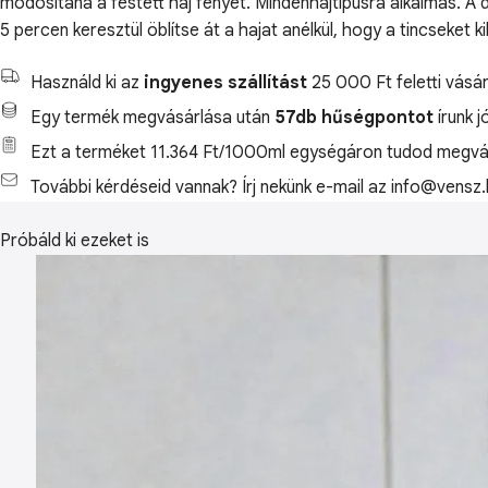
módosítaná a festett haj fényét. Mindenhajtípusra alkalmas. A 
5 percen keresztül öblítse át a hajat anélkül, hogy a tincseke
Használd ki az
ingyenes szállítást
25 000 Ft feletti vásár
Egy termék megvásárlása után
57db hűségpontot
írunk j
Ezt a terméket 11.364 Ft/1000ml egységáron tudod megvás
További kérdéseid vannak? Írj nekünk e-mail az info@vensz.
Próbáld ki ezeket is