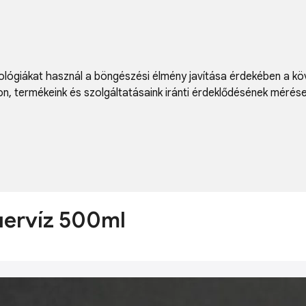
lógiákat használ a böngészési élmény javítása érdekében a kö
on
,
termékeink és szolgáltatásaink iránti érdeklődésének mérés
uervíz 500ml