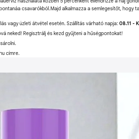
dauervíz használata közben 5 percenként ellenőrizze a haj gönd
t kibontanáa csavarókból.Majd alkalmazza a semlegesítőt, hogy 
lás vagy üzleti átvétel esetén. Szállítás várható napja:
08.11 - 
óvá neked! Regisztrálj és kezd gyűjteni a hűségpontokat!
árolni.
hu címre.