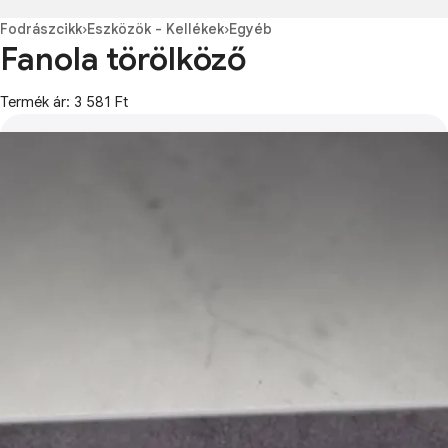
Fodrászcikk
›
Eszközök - Kellékek
›
Egyéb
Fanola törölköző
Termék ár: 3 581 Ft