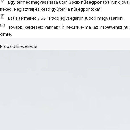
Egy termék megvásárlása után
36db hűségpontot
írunk jóvá
neked! Regisztrálj és kezd gyűjteni a hűségpontokat!
Ezt a terméket 3.581 Ft/db egységáron tudod megvásárolni.
További kérdéseid vannak? Írj nekünk e-mail az info@vensz.hu
címre.
Próbáld ki ezeket is