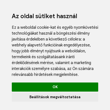
Az oldal sütiket használ
Ez a weboldal cookie-kat és egyéb nyomkövetési
technológiákat használ a böngészési élmény
javítása érdekében a következő célokra:
a
webhely alapvető funkcióinak engedélyezése
,
Fodrászci
hogy jobb élményt nyújtsunk a weboldalon
,
Műköröm
termékeink és szolgáltatásaink iránti
Műszempi
érdeklődésének mérése, valamint a marketing
Kozmetik
interakciók személyre szabása
,
az Ön számára
Akciók
relevánsabb hirdetések megjelenítése
.
Újdonság
Blog
OK
Katalógus
Profil
Beállítások megváltoztatása
0