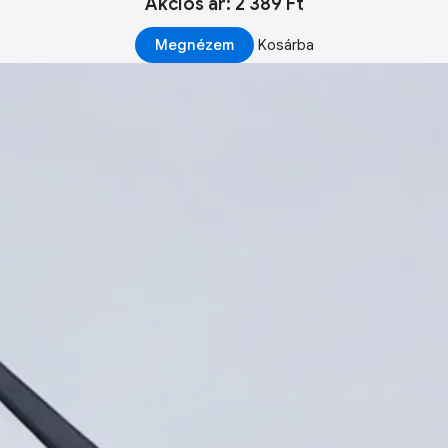
Akciós ár: 2 389 Ft
Megnézem
Kosárba