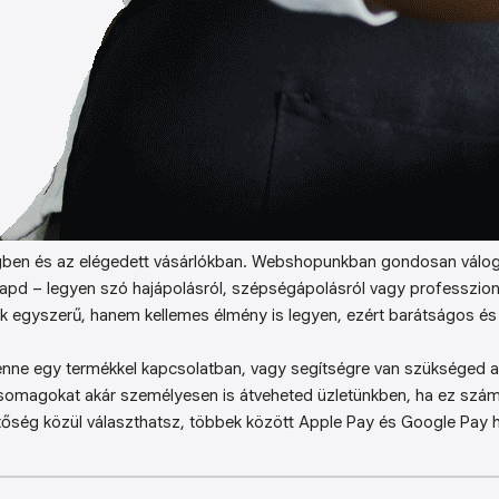
ben és az elégedett vásárlókban. Webshopunkban gondosan válog
kapd – legyen szó hajápolásról, szépségápolásról vagy professzion
k egyszerű, hanem kellemes élmény is legyen, ezért barátságos és 
enne egy termékkel kapcsolatban, vagy segítségre van szükséged a 
somagokat akár személyesen is átveheted üzletünkben, ha ez sz
őség közül választhatsz, többek között Apple Pay és Google Pay ha