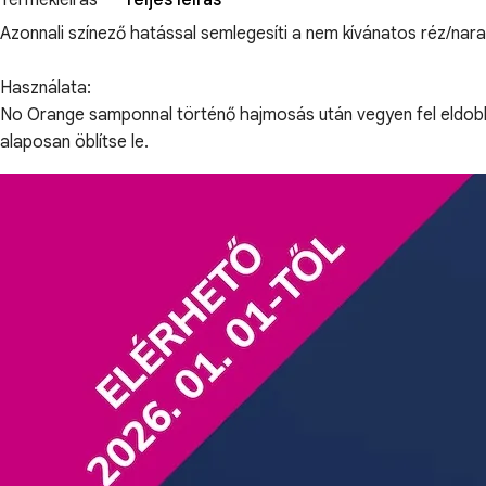
Termékleírás
Teljes leírás
Azonnali színező hatással semlegesíti a nem kívánatos réz/naran
Használata:
No Orange samponnal történő hajmosás után vegyen fel eldobhat
alaposan öblítse le.