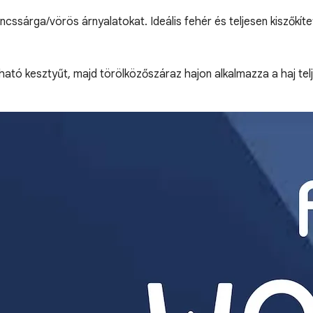
cssárga/vörös árnyalatokat. Ideális fehér és teljesen kiszőkítet
ó kesztyűt, majd törölközőszáraz hajon alkalmazza a haj telje