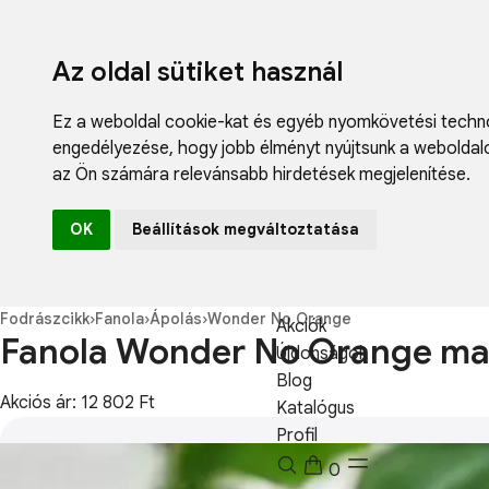
Az oldal sütiket használ
Ez a weboldal cookie-kat és egyéb nyomkövetési techno
engedélyezése
,
hogy jobb élményt nyújtsunk a weboldal
az Ön számára relevánsabb hirdetések megjelenítése
.
Fodrászcikk
OK
Beállítások megváltoztatása
Műköröm
Műszempilla
Kozmetikum
Fodrászcikk
›
Fanola
›
Ápolás
›
Wonder No Orange
Akciók
Fanola Wonder No Orange m
Újdonságok
Blog
Akciós ár: 12 802 Ft
Katalógus
Profil
0