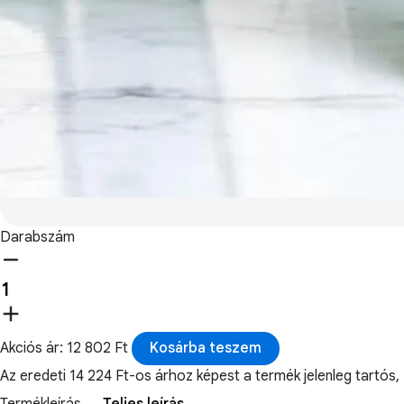
Darabszám
Akciós ár: 12 802 Ft
Kosárba teszem
Az eredeti 14 224 Ft-os árhoz képest a termék jelenleg tart