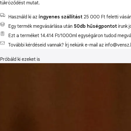
tükröződést mutat.
Használd ki az
ingyenes szállítást
25 000 Ft feletti vásár
Egy termék megvásárlása után
50db hűségpontot
írunk 
Ezt a terméket 14.414 Ft/1000ml egységáron tudod megvás
További kérdéseid vannak? Írj nekünk e-mail az info@vensz.
Próbáld ki ezeket is