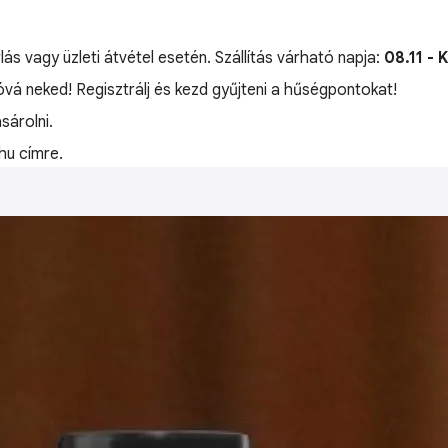
lás vagy üzleti átvétel esetén. Szállítás várható napja:
08.11 - 
jóvá neked! Regisztrálj és kezd gyűjteni a hűségpontokat!
árolni.
hu címre.