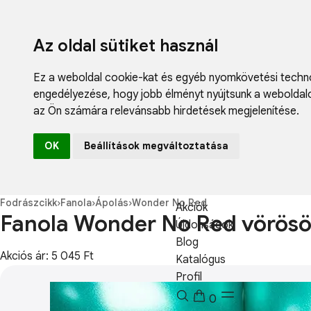
Az oldal sütiket használ
Ez a weboldal cookie-kat és egyéb nyomkövetési techno
engedélyezése
,
hogy jobb élményt nyújtsunk a weboldal
az Ön számára relevánsabb hirdetések megjelenítése
.
Fodrászcikk
OK
Beállítások megváltoztatása
Műköröm
Műszempilla
Kozmetikum
Fodrászcikk
›
Fanola
›
Ápolás
›
Wonder No Red
Akciók
Fanola Wonder No Red vörösö
Újdonságok
Blog
Akciós ár: 5 045 Ft
Katalógus
Profil
0