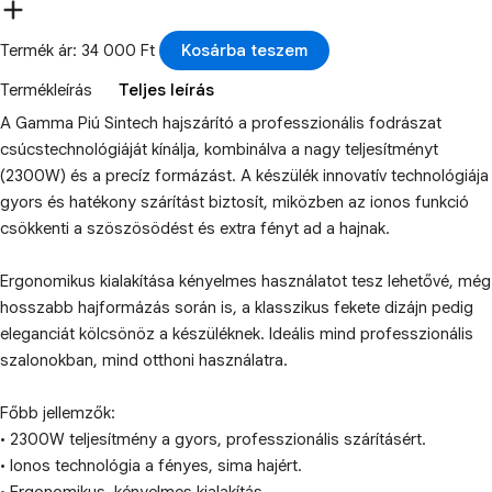
Termék ár: 34 000 Ft
Kosárba teszem
Termékleírás
Teljes leírás
A Gamma Piú Sintech hajszárító a professzionális fodrászat
csúcstechnológiáját kínálja, kombinálva a nagy teljesítményt
(2300W) és a precíz formázást. A készülék innovatív technológiája
gyors és hatékony szárítást biztosít, miközben az ionos funkció
csökkenti a szöszösödést és extra fényt ad a hajnak.
Ergonomikus kialakítása kényelmes használatot tesz lehetővé, még
hosszabb hajformázás során is, a klasszikus fekete dizájn pedig
eleganciát kölcsönöz a készüléknek. Ideális mind professzionális
szalonokban, mind otthoni használatra.
Főbb jellemzők:
• 2300W teljesítmény a gyors, professzionális szárításért.
• Ionos technológia a fényes, sima hajért.