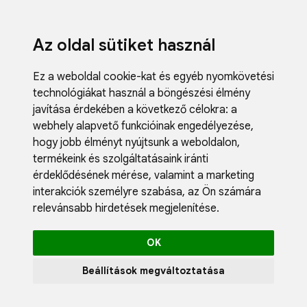
Az oldal sütiket használ
Ez a weboldal cookie-kat és egyéb nyomkövetési
technológiákat használ a böngészési élmény
javítása érdekében a következő célokra:
a
webhely alapvető funkcióinak engedélyezése
,
Fodrászci
hogy jobb élményt nyújtsunk a weboldalon
,
Műköröm
termékeink és szolgáltatásaink iránti
Műszempi
érdeklődésének mérése, valamint a marketing
Kozmetik
interakciók személyre szabása
,
az Ön számára
Akciók
relevánsabb hirdetések megjelenítése
.
Újdonság
Blog
OK
Katalógus
Profil
Beállítások megváltoztatása
0