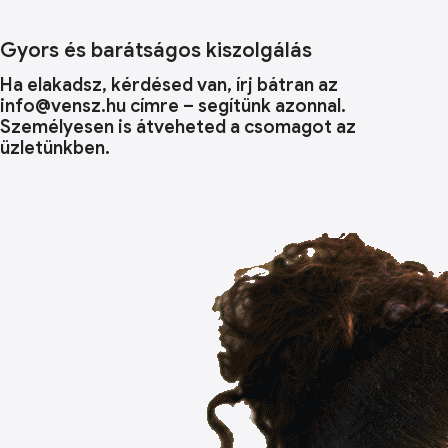
Gyors és barátságos kiszolgálás
Ha elakadsz, kérdésed van, írj bátran az
info@vensz.hu címre – segítünk azonnal.
Személyesen is átveheted a csomagot az
üzletünkben.