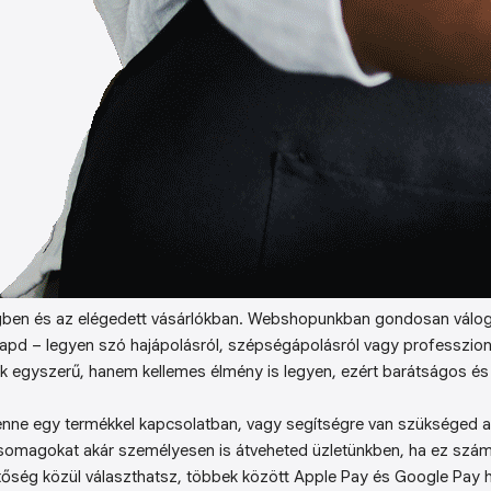
ben és az elégedett vásárlókban. Webshopunkban gondosan válog
kapd – legyen szó hajápolásról, szépségápolásról vagy professzion
k egyszerű, hanem kellemes élmény is legyen, ezért barátságos és 
enne egy termékkel kapcsolatban, vagy segítségre van szükséged a 
somagokat akár személyesen is átveheted üzletünkben, ha ez sz
őség közül választhatsz, többek között Apple Pay és Google Pay ha