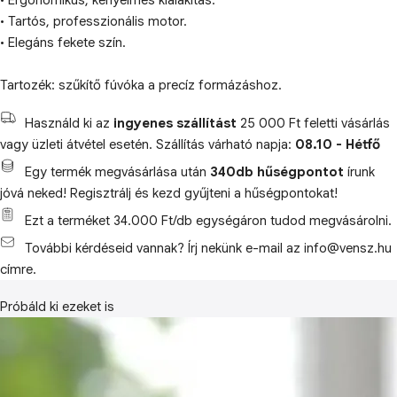
• Ergonomikus, kényelmes kialakítás.
• Tartós, professzionális motor.
• Elegáns fekete szín.
Tartozék: szűkítő fúvóka a precíz formázáshoz.
Használd ki az
ingyenes szállítást
25 000 Ft feletti vásárlás
vagy üzleti átvétel esetén. Szállítás várható napja:
08.10 - Hétfő
Egy termék megvásárlása után
340db hűségpontot
írunk
jóvá neked! Regisztrálj és kezd gyűjteni a hűségpontokat!
Ezt a terméket 34.000 Ft/db egységáron tudod megvásárolni.
További kérdéseid vannak? Írj nekünk e-mail az info@vensz.hu
címre.
Próbáld ki ezeket is