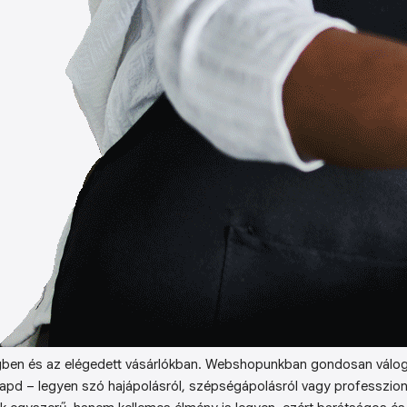
ben és az elégedett vásárlókban. Webshopunkban gondosan válog
kapd – legyen szó hajápolásról, szépségápolásról vagy professzion