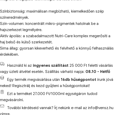
Színbiztonság: maximálisan megbízható, kiemelkedően szép
színeredmények.
Szín-volumen: koncentrált mikro-pigmentek hatolnak be a
hajszerkezet legmélyére.
Aktív ápolás: a szabadalmazott Nutri-Care komplex megerősíti a
haj belső és külső szerkezetét.
Sima állag: gyorsan kikeverhető és felvihető a könnyű felhasználás
érdekében.
Használd ki az
ingyenes szállítást
25 000 Ft feletti vásárlás
vagy üzleti átvétel esetén. Szállítás várható napja:
08.10 - Hétfő
Egy termék megvásárlása után
16db hűségpontot
írunk jóvá
neked! Regisztrálj és kezd gyűjteni a hűségpontokat!
Ezt a terméket 27.000 Ft/1000ml egységáron tudod
megvásárolni.
További kérdéseid vannak? Írj nekünk e-mail az info@vensz.hu
címre.