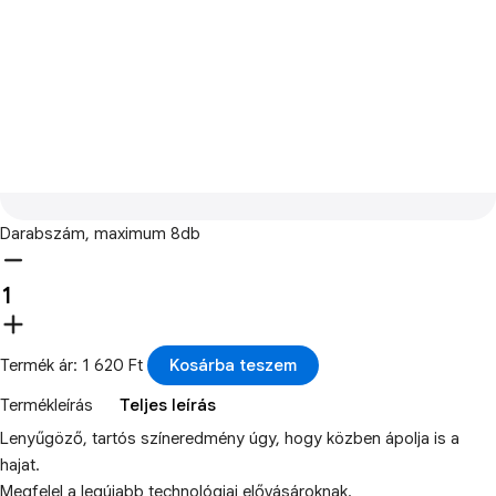
Darabszám, maximum 8db
Termék ár: 1 620 Ft
Kosárba teszem
Termékleírás
Teljes leírás
Lenyűgöző, tartós színeredmény úgy, hogy közben ápolja is a
hajat.
Megfelel a legújabb technológiai elővásároknak.