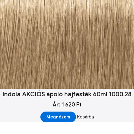
Indola AKCIÓS ápoló hajfesték 60ml 1000.28
Ár: 1 620 Ft
Megnézem
Kosárba