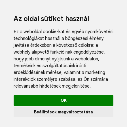
Az oldal sütiket használ
Ez a weboldal cookie-kat és egyéb nyomkövetési
technológiákat használ a böngészési élmény
javítása érdekében a következő célokra:
a
webhely alapvető funkcióinak engedélyezése
,
Fodrászci
hogy jobb élményt nyújtsunk a weboldalon
,
Műköröm
termékeink és szolgáltatásaink iránti
Műszempi
érdeklődésének mérése, valamint a marketing
Kozmetik
interakciók személyre szabása
,
az Ön számára
Akciók
relevánsabb hirdetések megjelenítése
.
Újdonság
Blog
OK
Katalógus
Profil
Beállítások megváltoztatása
0