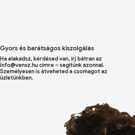
Gyors és barátságos kiszolgálás
Ha elakadsz, kérdésed van, írj bátran az
info@vensz.hu címre – segítünk azonnal.
Személyesen is átveheted a csomagot az
üzletünkben.