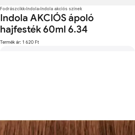
Fodrászcikk
›
Indola
›
Indola akciós színek
Indola AKCIÓS ápoló
hajfesték 60ml 6.34
Termék ár: 1 620 Ft