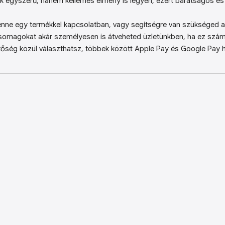
k egyszerű, hanem kellemes élmény is legyen, ezért barátságos és 
enne egy termékkel kapcsolatban, vagy segítségre van szükséged a 
somagokat akár személyesen is átveheted üzletünkben, ha ez sz
őség közül választhatsz, többek között Apple Pay és Google Pay ha