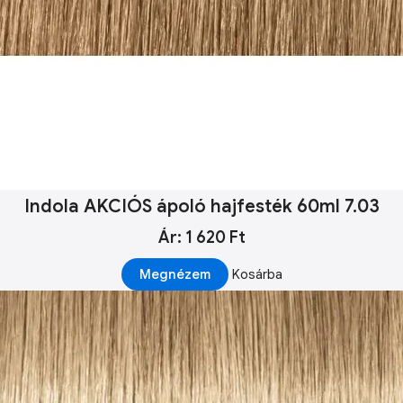
Indola AKCIÓS ápoló hajfesték 60ml 7.03
Ár: 1 620 Ft
Megnézem
Kosárba