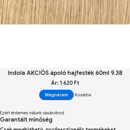
Indola AKCIÓS ápoló hajfesték 60ml 9.38
Ár: 1 620 Ft
Megnézem
Kosárba
Ezért érdemes nálunk vásárolnod
Garantált minőség
Csak megbízható, professzionális termékeket