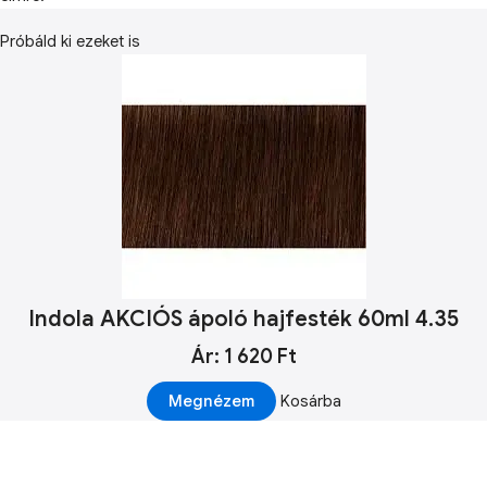
Próbáld ki ezeket is
Indola AKCIÓS ápoló hajfesték 60ml 4.35
Ár: 1 620 Ft
Megnézem
Kosárba