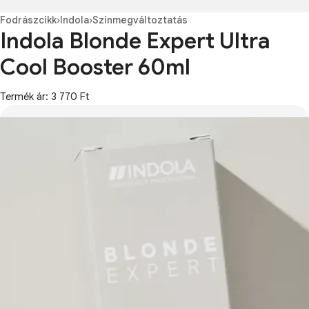
Fodrászcikk
›
Indola
›
Színmegváltoztatás
Indola Blonde Expert Ultra
Cool Booster 60ml
Termék ár: 3 770 Ft