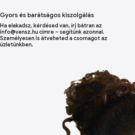
Gyors és barátságos kiszolgálás
Ha elakadsz, kérdésed van, írj bátran az
info@vensz.hu címre – segítünk azonnal.
Személyesen is átveheted a csomagot az
üzletünkben.