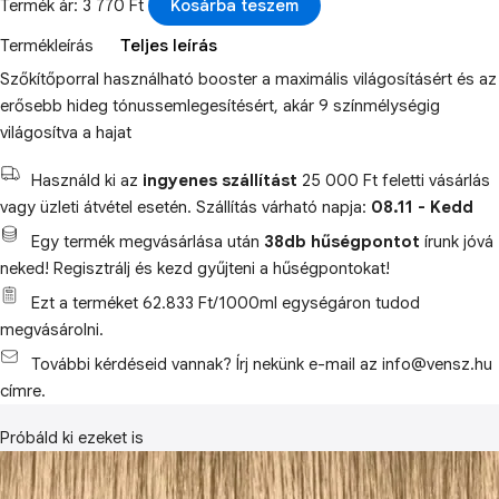
Termék ár: 3 770 Ft
Kosárba teszem
Termékleírás
Teljes leírás
Szőkítőporral használható booster a maximális világosításért és az
erősebb hideg tónussemlegesítésért, akár 9 színmélységig
világosítva a hajat
Használd ki az
ingyenes szállítást
25 000 Ft feletti vásárlás
vagy üzleti átvétel esetén. Szállítás várható napja:
08.11 - Kedd
Egy termék megvásárlása után
38db hűségpontot
írunk jóvá
neked! Regisztrálj és kezd gyűjteni a hűségpontokat!
Ezt a terméket 62.833 Ft/1000ml egységáron tudod
megvásárolni.
További kérdéseid vannak? Írj nekünk e-mail az info@vensz.hu
címre.
Próbáld ki ezeket is