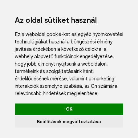
Az oldal sütiket használ
Ez a weboldal cookie-kat és egyéb nyomkövetési
technológiákat használ a böngészési élmény
javítása érdekében a következő célokra:
a
webhely alapvető funkcióinak engedélyezése
,
Fodrászci
hogy jobb élményt nyújtsunk a weboldalon
,
Műköröm
termékeink és szolgáltatásaink iránti
Műszempi
érdeklődésének mérése, valamint a marketing
Kozmetik
interakciók személyre szabása
,
az Ön számára
Akciók
relevánsabb hirdetések megjelenítése
.
Újdonság
Blog
OK
Katalógus
Profil
Beállítások megváltoztatása
0