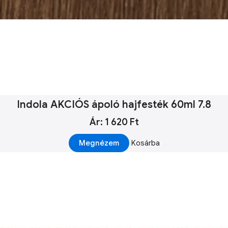
Indola AKCIÓS ápoló hajfesték 60ml 7.8
Ár: 1 620 Ft
Megnézem
Kosárba