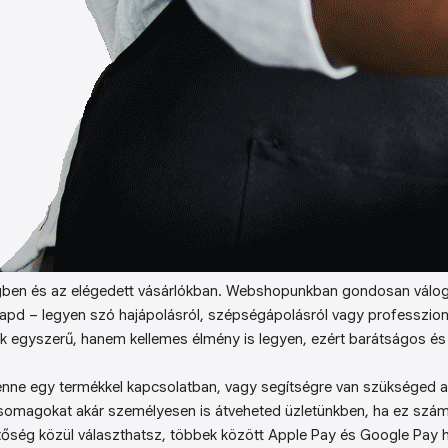
ben és az elégedett vásárlókban. Webshopunkban gondosan válog
kapd – legyen szó hajápolásról, szépségápolásról vagy professzion
k egyszerű, hanem kellemes élmény is legyen, ezért barátságos és 
enne egy termékkel kapcsolatban, vagy segítségre van szükséged a 
somagokat akár személyesen is átveheted üzletünkben, ha ez sz
őség közül választhatsz, többek között Apple Pay és Google Pay ha