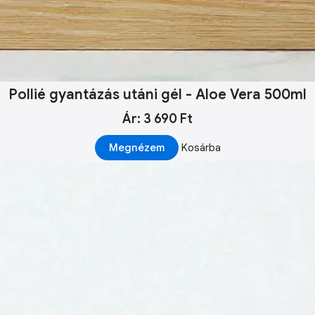
Pollié gyantázás utáni gél - Aloe Vera 500ml
Ár: 3 690 Ft
Megnézem
Kosárba