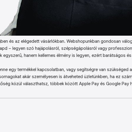
ben és az elégedett vásárlókban. Webshopunkban gondosan válog
kapd – legyen szó hajápolásról, szépségápolásról vagy professzion
k egyszerű, hanem kellemes élmény is legyen, ezért barátságos és 
enne egy termékkel kapcsolatban, vagy segítségre van szükséged a 
somagokat akár személyesen is átveheted üzletünkben, ha ez sz
őség közül választhatsz, többek között Apple Pay és Google Pay ha