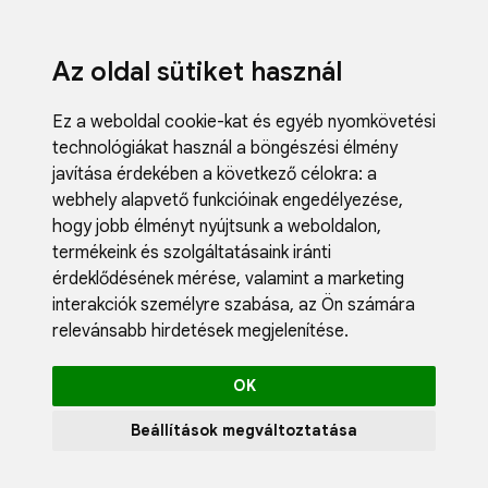
Az oldal sütiket használ
Ez a weboldal cookie-kat és egyéb nyomkövetési
technológiákat használ a böngészési élmény
javítása érdekében a következő célokra:
a
webhely alapvető funkcióinak engedélyezése
,
Fodrászci
hogy jobb élményt nyújtsunk a weboldalon
,
Műköröm
termékeink és szolgáltatásaink iránti
Műszempi
érdeklődésének mérése, valamint a marketing
Kozmetik
interakciók személyre szabása
,
az Ön számára
Akciók
relevánsabb hirdetések megjelenítése
.
Újdonság
Blog
OK
Katalógus
Profil
Beállítások megváltoztatása
0