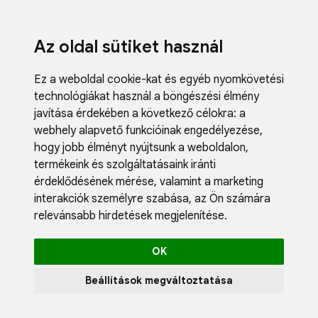
Az oldal sütiket használ
Ez a weboldal cookie-kat és egyéb nyomkövetési
technológiákat használ a böngészési élmény
javítása érdekében a következő célokra:
a
webhely alapvető funkcióinak engedélyezése
,
Fodrászci
hogy jobb élményt nyújtsunk a weboldalon
,
Műköröm
termékeink és szolgáltatásaink iránti
Műszempi
érdeklődésének mérése, valamint a marketing
Kozmetik
interakciók személyre szabása
,
az Ön számára
Akciók
relevánsabb hirdetések megjelenítése
.
Újdonság
Blog
OK
Katalógus
Profil
Beállítások megváltoztatása
0