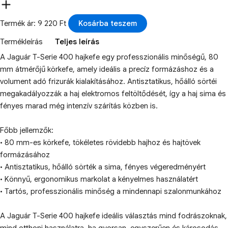
Termék ár: 9 220 Ft
Kosárba teszem
Termékleírás
Teljes leírás
A Jaguár T-Serie 400 hajkefe egy professzionális minőségű, 80
mm átmérőjű körkefe, amely ideális a precíz formázáshoz és a
volument adó frizurák kialakításához. Antisztatikus, hőálló sörtéi
megakadályozzák a haj elektromos feltöltődését, így a haj sima és
fényes marad még intenzív szárítás közben is.
Főbb jellemzők:
• 80 mm-es körkefe, tökéletes rövidebb hajhoz és hajtövek
formázásához
• Antisztatikus, hőálló sörték a sima, fényes végeredményért
• Könnyű, ergonomikus markolat a kényelmes használatért
• Tartós, professzionális minőség a mindennapi szalonmunkához
A Jaguár T-Serie 400 hajkefe ideális választás mind fodrászoknak,