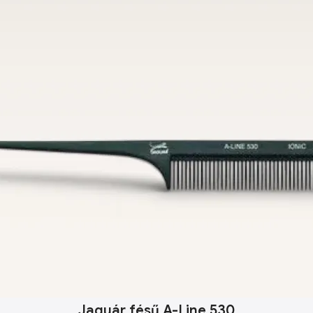
Jaguár fésű A-Line 530