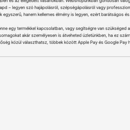
ben és az elégedett vásárlókban. Webshopunkban gondosan válog
kapd – legyen szó hajápolásról, szépségápolásról vagy professzion
k egyszerű, hanem kellemes élmény is legyen, ezért barátságos és 
enne egy termékkel kapcsolatban, vagy segítségre van szükséged a 
somagokat akár személyesen is átveheted üzletünkben, ha ez sz
őség közül választhatsz, többek között Apple Pay és Google Pay ha