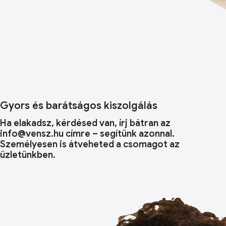
Gyors és barátságos kiszolgálás
Ha elakadsz, kérdésed van, írj bátran az
info@vensz.hu címre – segítünk azonnal.
Személyesen is átveheted a csomagot az
üzletünkben.