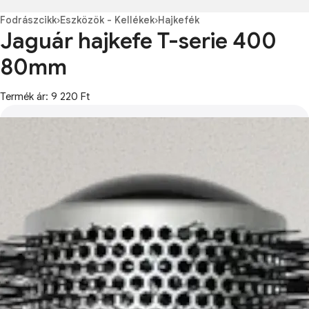
Fodrászcikk
›
Eszközök - Kellékek
›
Hajkefék
Jaguár hajkefe T-serie 400
80mm
Termék ár: 9 220 Ft