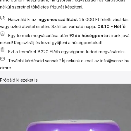
mind otthoni használatra, ha gyorsan, egyszerűen és károsodás
nélkül szeretnél tökéletes frizurát készíteni.
Használd ki az
ingyenes szállítást
25 000 Ft feletti vásárlás
vagy üzleti átvétel esetén. Szállítás várható napja:
08.10 - Hétfő
Egy termék megvásárlása után
92db hűségpontot
írunk jóvá
neked! Regisztrálj és kezd gyűjteni a hűségpontokat!
Ezt a terméket 9.220 Ft/db egységáron tudod megvásárolni.
További kérdéseid vannak? Írj nekünk e-mail az info@vensz.hu
címre.
Próbáld ki ezeket is