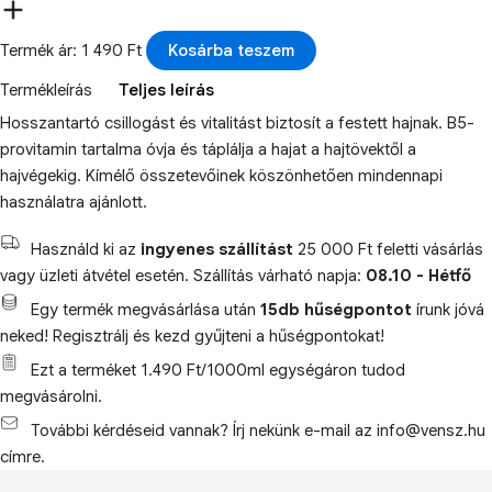
Termék ár: 1 490 Ft
Kosárba teszem
Termékleírás
Teljes leírás
Hosszantartó csillogást és vitalitást biztosít a festett hajnak. B5-
provitamin tartalma óvja és táplálja a hajat a hajtövektől a
hajvégekig. Kímélő összetevőinek köszönhetően mindennapi
használatra ajánlott.
Használd ki az
ingyenes szállítást
25 000 Ft feletti vásárlás
vagy üzleti átvétel esetén. Szállítás várható napja:
08.10 - Hétfő
Egy termék megvásárlása után
15db hűségpontot
írunk jóvá
neked! Regisztrálj és kezd gyűjteni a hűségpontokat!
Ezt a terméket 1.490 Ft/1000ml egységáron tudod
megvásárolni.
További kérdéseid vannak? Írj nekünk e-mail az info@vensz.hu
címre.