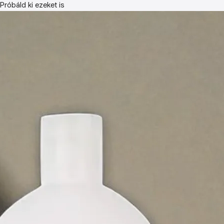
Próbáld ki ezeket is