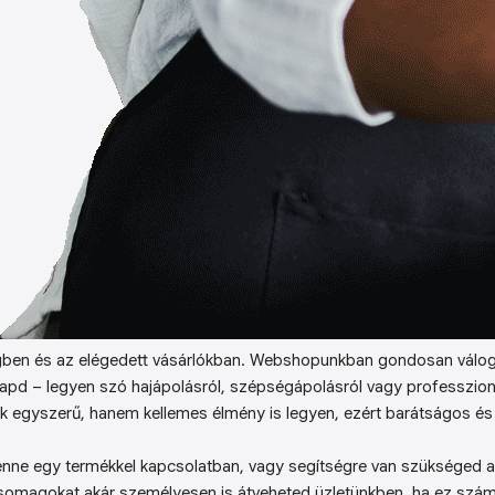
ben és az elégedett vásárlókban. Webshopunkban gondosan válog
kapd – legyen szó hajápolásról, szépségápolásról vagy professzion
k egyszerű, hanem kellemes élmény is legyen, ezért barátságos és 
enne egy termékkel kapcsolatban, vagy segítségre van szükséged a 
somagokat akár személyesen is átveheted üzletünkben, ha ez sz