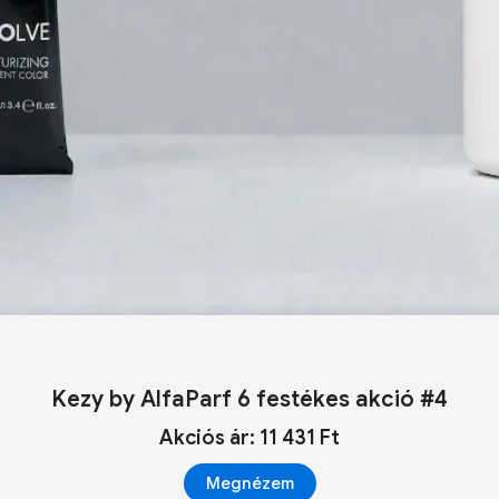
Kezy by AlfaParf 6 festékes akció #4
Akciós ár: 11 431 Ft
Megnézem