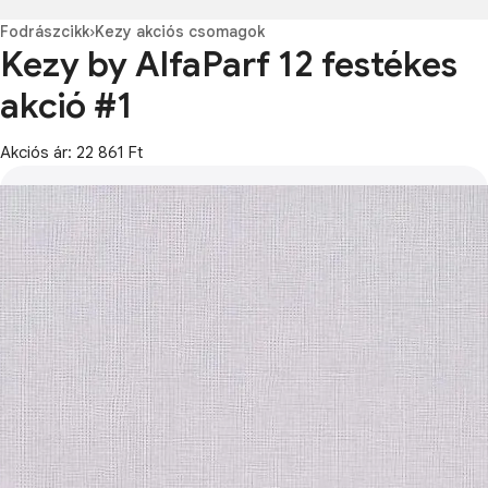
Fodrászcikk
›
Kezy akciós csomagok
Kezy by AlfaParf 12 festékes
akció #1
Akciós ár: 22 861 Ft