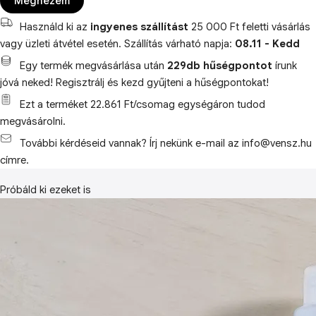
Megnézem
Használd ki az
ingyenes szállítást
25 000 Ft feletti vásárlás
vagy üzleti átvétel esetén. Szállítás várható napja:
08.11 - Kedd
Egy termék megvásárlása után
229db hűségpontot
írunk
jóvá neked! Regisztrálj és kezd gyűjteni a hűségpontokat!
Ezt a terméket 22.861 Ft/csomag egységáron tudod
megvásárolni.
További kérdéseid vannak? Írj nekünk e-mail az info@vensz.hu
címre.
Próbáld ki ezeket is