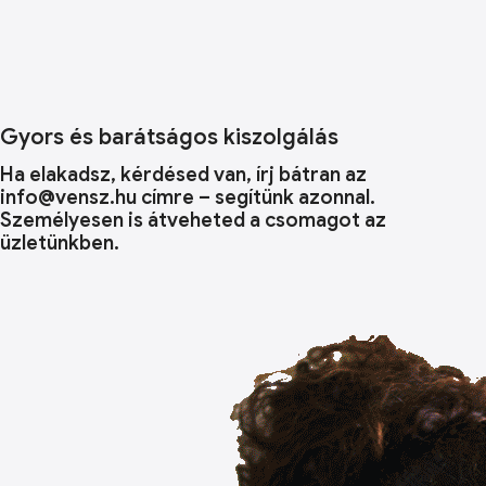
Gyors és barátságos kiszolgálás
Ha elakadsz, kérdésed van, írj bátran az
info@vensz.hu címre – segítünk azonnal.
Személyesen is átveheted a csomagot az
üzletünkben.