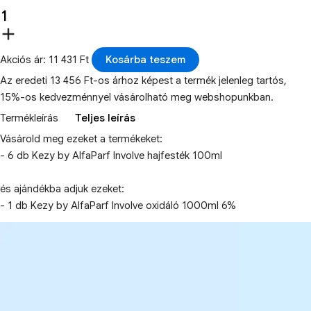
Akciós ár: 11 431 Ft
Kosárba teszem
Az eredeti 13 456 Ft-os árhoz képest a termék jelenleg tartós,
15%-os kedvezménnyel vásárolható meg webshopunkban.
Termékleírás
Teljes leírás
Vásárold meg ezeket a termékeket:
- 6 db Kezy by AlfaParf Involve hajfesték 100ml
és ajándékba adjuk ezeket:
- 1 db Kezy by AlfaParf Involve oxidáló 1000ml 6%