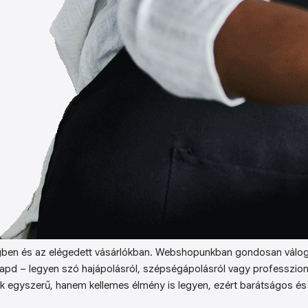
ben és az elégedett vásárlókban. Webshopunkban gondosan válog
kapd – legyen szó hajápolásról, szépségápolásról vagy professzion
k egyszerű, hanem kellemes élmény is legyen, ezért barátságos és 