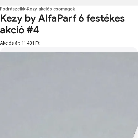
Fodrászcikk
›
Kezy akciós csomagok
Kezy by AlfaParf 6 festékes
akció #4
Akciós ár: 11 431 Ft