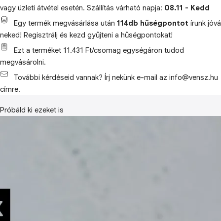
vagy üzleti átvétel esetén. Szállítás várható napja:
08.11 - Kedd
Egy termék megvásárlása után
114db hűségpontot
írunk jóvá
neked! Regisztrálj és kezd gyűjteni a hűségpontokat!
Ezt a terméket 11.431 Ft/csomag egységáron tudod
megvásárolni.
További kérdéseid vannak? Írj nekünk e-mail az info@vensz.hu
címre.
Próbáld ki ezeket is