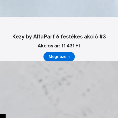
Kezy by AlfaParf 6 festékes akció #3
Akciós ár: 11 431 Ft
Megnézem