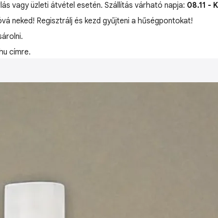
lás vagy üzleti átvétel esetén. Szállítás várható napja:
08.11 - 
jóvá neked! Regisztrálj és kezd gyűjteni a hűségpontokat!
árolni.
hu címre.