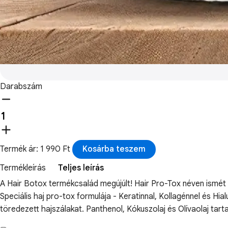
Darabszám
Termék ár: 1 990 Ft
Kosárba teszem
Termékleírás
Teljes leírás
A Hair Botox termékcsalád megújúlt! Hair Pro-Tox néven ismét
Speciális haj pro-tox formulája - Keratinnal, Kollagénnel és Hi
töredezett hajszálakat. Panthenol, Kókuszolaj és Olívaolaj tar