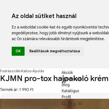
Az oldal sütiket használ
Ez a weboldal cookie-kat és egyéb nyomkövetési techno
engedélyezése
,
hogy jobb élményt nyújtsunk a weboldal
az Ön számára relevánsabb hirdetések megjelenítése
.
Fodrászcikk
OK
Beállítások megváltoztatása
Műköröm
Műszempilla
Kozmetikum
Fodrászcikk
›
Kallos
›
Ápolás
Akciók
KJMN pro-tox hajpakoló kré
Újdonságok
Blog
Termék ár: 1 990 Ft
Katalógus
Profil
0