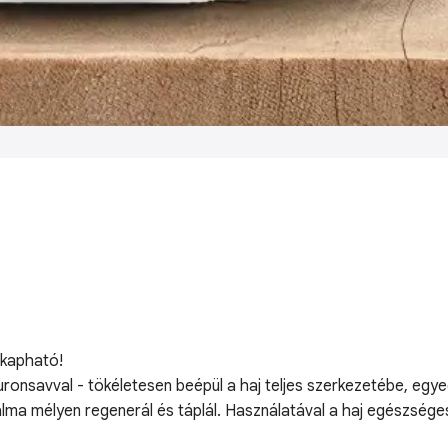
 kapható!
aluronsavval - tökéletesen beépül a haj teljes szerkezetébe, eg
talma mélyen regenerál és táplál. Használatával a haj egészsége