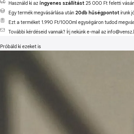
Használd ki az
ingyenes szállítást
25 000 Ft feletti vásár
Egy termék megvásárlása után
20db hűségpontot
írunk 
Ezt a terméket 1.990 Ft/1000ml egységáron tudod megvás
További kérdéseid vannak? Írj nekünk e-mail az info@vensz.
Próbáld ki ezeket is