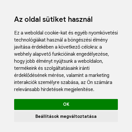
Az oldal sütiket használ
Ez a weboldal cookie-kat és egyéb nyomkövetési
technológiákat használ a böngészési élmény
javítása érdekében a következő célokra:
a
webhely alapvető funkcióinak engedélyezése
,
Fodrászci
hogy jobb élményt nyújtsunk a weboldalon
,
Műköröm
termékeink és szolgáltatásaink iránti
Műszempi
érdeklődésének mérése, valamint a marketing
Kozmetik
interakciók személyre szabása
,
az Ön számára
Akciók
relevánsabb hirdetések megjelenítése
.
Újdonság
Blog
OK
Katalógus
Profil
Beállítások megváltoztatása
0