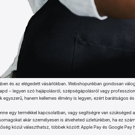
ben és az elégedett vásárlókban. Webshopunkban gondosan válog
kapd – legyen szó hajápolásról, szépségápolásról vagy professzion
k egyszerű, hanem kellemes élmény is legyen, ezért barátságos és 
enne egy termékkel kapcsolatban, vagy segítségre van szükséged a 
somagokat akár személyesen is átveheted üzletünkben, ha ez sz
őség közül választhatsz, többek között Apple Pay és Google Pay ha