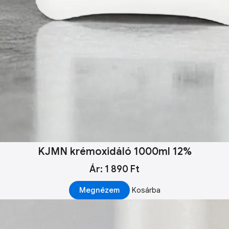
KJMN krémoxidáló 1000ml 12%
Ár: 1 890 Ft
Megnézem
Kosárba