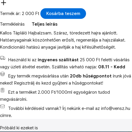
Termék ár: 2 000 Ft
Kosárba teszem
Termékleírás
Teljes leírás
Kallos Tápláló Hajbalzsam. Száraz, töredezett hajra ajánlott.
Hatóanyagainak köszönhetően erősíti, regenerálja a hajszálakat.
Kondicionáló hatású anyagai javítják a haj kifésülhetőségét.
Használd ki az
ingyenes szállítást
25 000 Ft feletti vásárlás
vagy üzleti átvétel esetén. Szállítás várható napja:
08.11 - Kedd
Egy termék megvásárlása után
20db hűségpontot
írunk jóvá
neked! Regisztrálj és kezd gyűjteni a hűségpontokat!
Ezt a terméket 2.000 Ft/1000ml egységáron tudod
megvásárolni.
További kérdéseid vannak? Írj nekünk e-mail az info@vensz.hu
címre.
Próbáld ki ezeket is