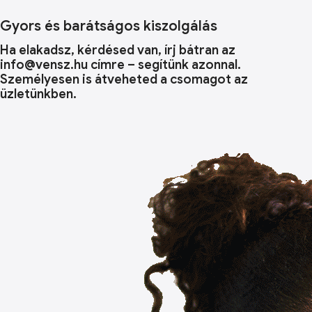
Gyors és barátságos kiszolgálás
Ha elakadsz, kérdésed van, írj bátran az
info@vensz.hu címre – segítünk azonnal.
Személyesen is átveheted a csomagot az
üzletünkben.