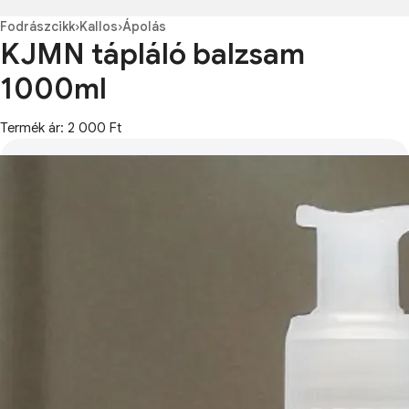
Fodrászcikk
›
Kallos
›
Ápolás
KJMN tápláló balzsam
1000ml
Termék ár: 2 000 Ft