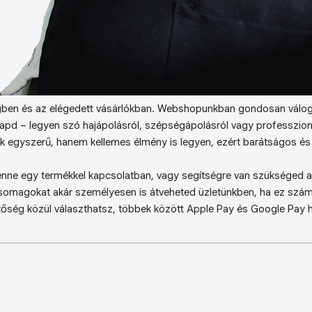
ben és az elégedett vásárlókban. Webshopunkban gondosan válog
kapd – legyen szó hajápolásról, szépségápolásról vagy professzion
k egyszerű, hanem kellemes élmény is legyen, ezért barátságos és 
enne egy termékkel kapcsolatban, vagy segítségre van szükséged a 
somagokat akár személyesen is átveheted üzletünkben, ha ez sz
őség közül választhatsz, többek között Apple Pay és Google Pay ha