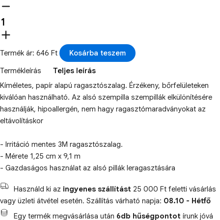
Termék ár: 646 Ft
Kosárba teszem
Termékleírás
Teljes leírás
Kíméletes, papír alapú ragasztószalag. Érzékeny, bőrfelületeken
kiválóan használható. Az alsó szempilla szempillák elkülönítésére
használják, hipoallergén, nem hagy ragasztómaradványokat az
eltávolításkor
- Irritáció mentes 3M ragasztószalag.
- Mérete 1,25 cm x 9,1 m
- Gazdaságos használat az alsó pillák leragasztására
Használd ki az
ingyenes szállítást
25 000 Ft feletti vásárlás
vagy üzleti átvétel esetén. Szállítás várható napja:
08.10 - Hétfő
Egy termék megvásárlása után
6db hűségpontot
írunk jóvá