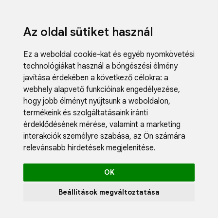
Az oldal sütiket használ
Ez a weboldal cookie-kat és egyéb nyomkövetési
technológiákat használ a böngészési élmény
javítása érdekében a következő célokra:
a
webhely alapvető funkcióinak engedélyezése
,
Fodrászci
hogy jobb élményt nyújtsunk a weboldalon
,
Műköröm
termékeink és szolgáltatásaink iránti
Műszempi
érdeklődésének mérése, valamint a marketing
Kozmetik
interakciók személyre szabása
,
az Ön számára
Akciók
relevánsabb hirdetések megjelenítése
.
Újdonság
Blog
OK
Katalógus
Profil
Beállítások megváltoztatása
0