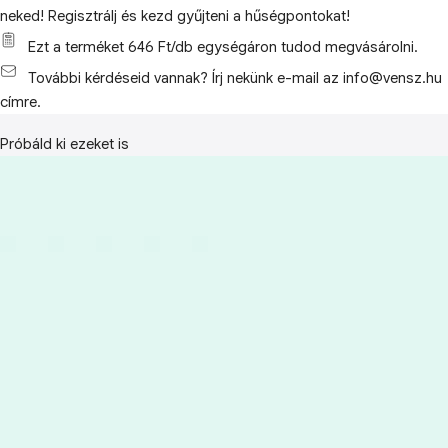
neked! Regisztrálj és kezd gyűjteni a hűségpontokat!
Ezt a terméket 646 Ft/db egységáron tudod megvásárolni.
További kérdéseid vannak? Írj nekünk e-mail az info@vensz.hu
címre.
Próbáld ki ezeket is