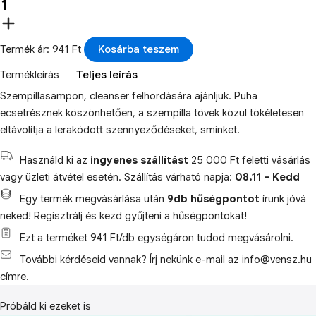
Termék ár: 941 Ft
Kosárba teszem
Termékleírás
Teljes leírás
Szempillasampon, cleanser felhordására ajánljuk. Puha
ecsetrésznek köszönhetően, a szempilla tövek közül tökéletesen
eltávolítja a lerakódott szennyeződéseket, sminket.
Használd ki az
ingyenes szállítást
25 000 Ft feletti vásárlás
vagy üzleti átvétel esetén. Szállítás várható napja:
08.11 - Kedd
Egy termék megvásárlása után
9db hűségpontot
írunk jóvá
neked! Regisztrálj és kezd gyűjteni a hűségpontokat!
Ezt a terméket 941 Ft/db egységáron tudod megvásárolni.
További kérdéseid vannak? Írj nekünk e-mail az info@vensz.hu
címre.
Próbáld ki ezeket is