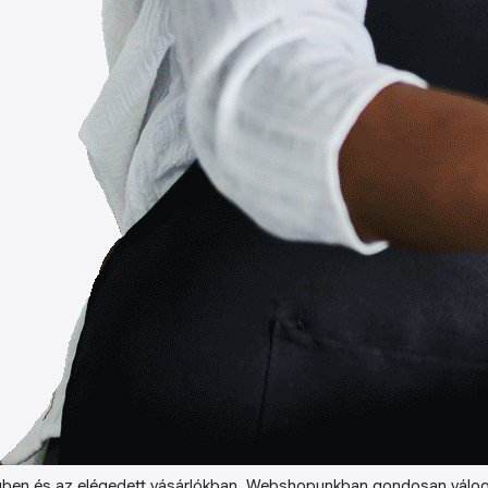
ben és az elégedett vásárlókban. Webshopunkban gondosan válog