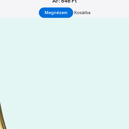
Ár: 646 Ft
Megnézem
Kosárba