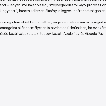
kapd – legyen szó hajápolásról, szépségápolásról vagy professzion
k egyszerű, hanem kellemes élmény is legyen, ezért barátságos és 
enne egy termékkel kapcsolatban, vagy segítségre van szükséged a 
somagokat akár személyesen is átveheted üzletünkben, ha ez sz
őség közül választhatsz, többek között Apple Pay és Google Pay ha