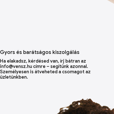
Gyors és barátságos kiszolgálás
Ha elakadsz, kérdésed van, írj bátran az
info@vensz.hu címre – segítünk azonnal.
Személyesen is átveheted a csomagot az
üzletünkben.