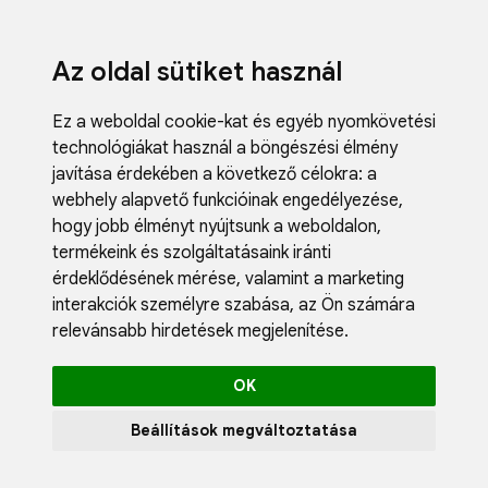
Az oldal sütiket használ
Ez a weboldal cookie-kat és egyéb nyomkövetési
technológiákat használ a böngészési élmény
javítása érdekében a következő célokra:
a
webhely alapvető funkcióinak engedélyezése
,
Fodrászci
hogy jobb élményt nyújtsunk a weboldalon
,
Műköröm
termékeink és szolgáltatásaink iránti
Műszempi
érdeklődésének mérése, valamint a marketing
Kozmetik
interakciók személyre szabása
,
az Ön számára
Akciók
relevánsabb hirdetések megjelenítése
.
Újdonság
Blog
OK
Katalógus
Profil
Beállítások megváltoztatása
0