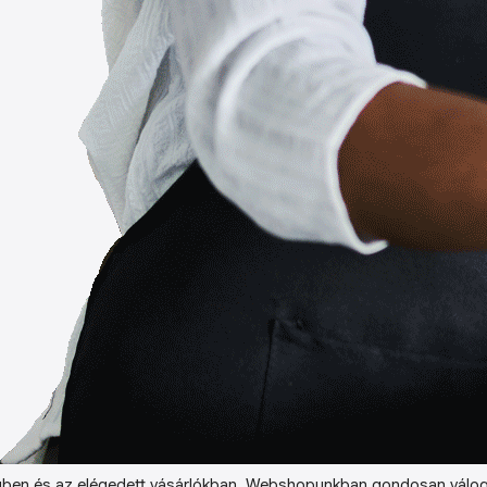
ben és az elégedett vásárlókban. Webshopunkban gondosan válog