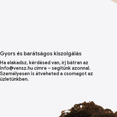
Gyors és barátságos kiszolgálás
Ha elakadsz, kérdésed van, írj bátran az
info@vensz.hu címre – segítünk azonnal.
Személyesen is átveheted a csomagot az
üzletünkben.