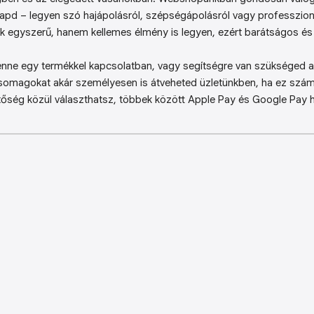
kapd – legyen szó hajápolásról, szépségápolásról vagy professzion
k egyszerű, hanem kellemes élmény is legyen, ezért barátságos és 
enne egy termékkel kapcsolatban, vagy segítségre van szükséged a 
somagokat akár személyesen is átveheted üzletünkben, ha ez sz
őség közül választhatsz, többek között Apple Pay és Google Pay ha