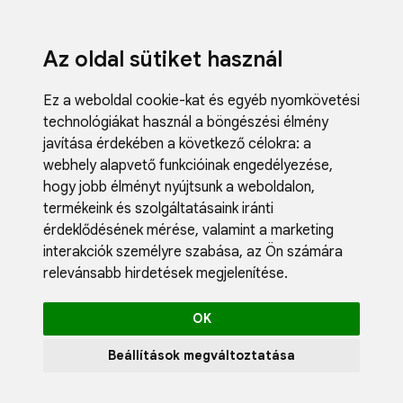
Az oldal sütiket használ
Ez a weboldal cookie-kat és egyéb nyomkövetési
technológiákat használ a böngészési élmény
javítása érdekében a következő célokra:
a
webhely alapvető funkcióinak engedélyezése
,
Fodrászci
hogy jobb élményt nyújtsunk a weboldalon
,
Műköröm
termékeink és szolgáltatásaink iránti
Műszempi
érdeklődésének mérése, valamint a marketing
Kozmetik
interakciók személyre szabása
,
az Ön számára
Akciók
relevánsabb hirdetések megjelenítése
.
Újdonság
Blog
OK
Katalógus
Profil
Beállítások megváltoztatása
0