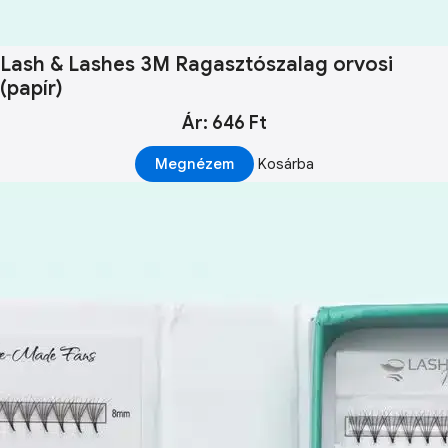
Lash & Lashes 3M Ragasztószalag orvosi
(papír)
Ár: 646 Ft
Megnézem
Kosárba