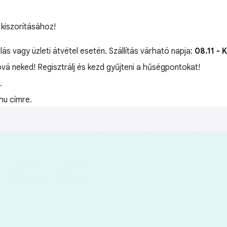
kiszorításához!
lás vagy üzleti átvétel esetén. Szállítás várható napja:
08.11 - 
óvá neked! Regisztrálj és kezd gyűjteni a hűségpontokat!
.
hu címre.