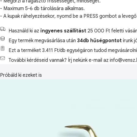
- Megőrzi a ragasztó frissességét, minőségét.
- Maximum 5-6 db tárolására alkalmas.
- A kupak ráhelyezésekor, nyomd be a PRESS gombot a levegő 
Használd ki az
ingyenes szállítást
25 000 Ft feletti vásár
Egy termék megvásárlása után
34db hűségpontot
írunk j
Ezt a terméket 3.411 Ft/db egységáron tudod megvásárolni
További kérdéseid vannak? Írj nekünk e-mail az info@vensz.
Próbáld ki ezeket is