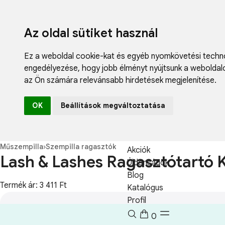
Az oldal sütiket használ
Ez a weboldal cookie-kat és egyéb nyomkövetési techno
engedélyezése
,
hogy jobb élményt nyújtsunk a weboldal
az Ön számára relevánsabb hirdetések megjelenítése
.
Fodrászcikk
OK
Beállítások megváltoztatása
Műköröm
Műszempilla
Kozmetikum
Műszempilla
›
Szempilla ragasztók
Akciók
Lash & Lashes Ragasztótartó 
Újdonságok
Blog
Termék ár: 3 411 Ft
Katalógus
Profil
0