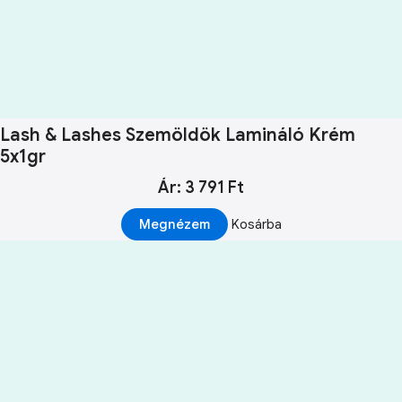
Lash & Lashes Szemöldök Lamináló Krém
5x1gr
Ár: 3 791 Ft
Megnézem
Kosárba