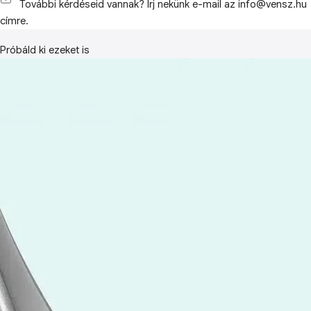
További kérdéseid vannak? Írj nekünk e-mail az info@vensz.hu
címre.
Próbáld ki ezeket is