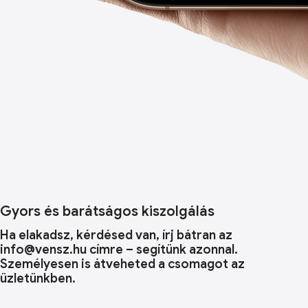
Gyors és barátságos kiszolgálás
Ha elakadsz, kérdésed van, írj bátran az
info@vensz.hu címre – segítünk azonnal.
Személyesen is átveheted a csomagot az
üzletünkben.