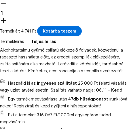
Termék ár: 4 741 Ft
Kosárba teszem
Termékleírás
Teljes leírás
Alkoholtartalmú gyümölcsillatú előkezelő folyadék, közvetlenül a
ragasztó használata előtt, az eredeti szempillák előkezelésére,
zsírtalanítására alkalmazható. Lerövidíti a kötési időt, tartósabbá
teszi a kötést. Kíméletes, nem roncsolja a szempilla szerkezetét
Használd ki az
ingyenes szállítást
25 000 Ft feletti vásárlás
vagy üzleti átvétel esetén. Szállítás várható napja:
08.11 - Kedd
Egy termék megvásárlása után
47db hűségpontot
írunk jóvá
neked! Regisztrálj és kezd gyűjteni a hűségpontokat!
Ezt a terméket 316.067 Ft/1000ml egységáron tudod
megvásárolni.