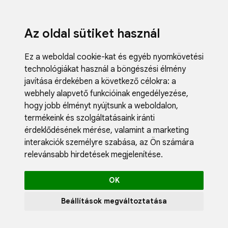
Az oldal sütiket használ
Ez a weboldal cookie-kat és egyéb nyomkövetési
technológiákat használ a böngészési élmény
javítása érdekében a következő célokra:
a
webhely alapvető funkcióinak engedélyezése
,
Fodrászci
hogy jobb élményt nyújtsunk a weboldalon
,
Műköröm
termékeink és szolgáltatásaink iránti
Műszempi
érdeklődésének mérése, valamint a marketing
Kozmetik
interakciók személyre szabása
,
az Ön számára
Akciók
relevánsabb hirdetések megjelenítése
.
Újdonság
Blog
OK
Katalógus
Profil
Beállítások megváltoztatása
0