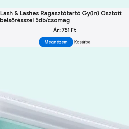
Lash & Lashes Ragasztótartó Gyűrű Osztott
belsőrésszel 5db/csomag
Ár: 751 Ft
Megnézem
Kosárba