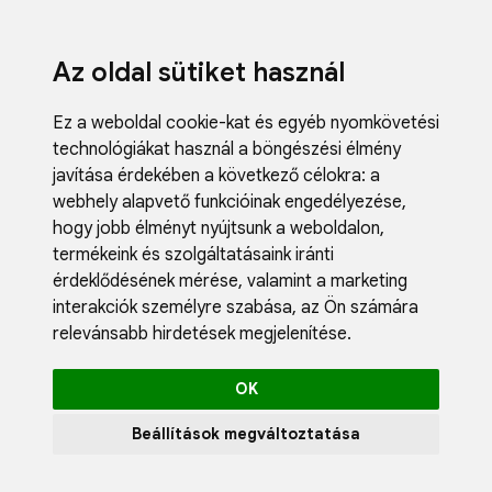
Az oldal sütiket használ
Ez a weboldal cookie-kat és egyéb nyomkövetési
technológiákat használ a böngészési élmény
javítása érdekében a következő célokra:
a
webhely alapvető funkcióinak engedélyezése
,
Fodrászci
hogy jobb élményt nyújtsunk a weboldalon
,
Műköröm
termékeink és szolgáltatásaink iránti
Műszempi
érdeklődésének mérése, valamint a marketing
Kozmetik
interakciók személyre szabása
,
az Ön számára
Akciók
relevánsabb hirdetések megjelenítése
.
Újdonság
Blog
OK
Katalógus
Profil
Beállítások megváltoztatása
0