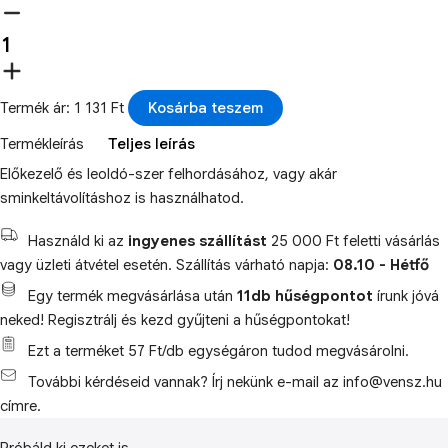
Termék ár: 1 131 Ft
Kosárba teszem
Termékleírás
Teljes leírás
Előkezelő és leoldó-szer felhordásához, vagy akár
sminkeltávolításhoz is használhatod.
Használd ki az
ingyenes szállítást
25 000 Ft feletti vásárlás
vagy üzleti átvétel esetén. Szállítás várható napja:
08.10 - Hétfő
Egy termék megvásárlása után
11db hűségpontot
írunk jóvá
neked! Regisztrálj és kezd gyűjteni a hűségpontokat!
Ezt a terméket 57 Ft/db egységáron tudod megvásárolni.
További kérdéseid vannak? Írj nekünk e-mail az info@vensz.hu
címre.