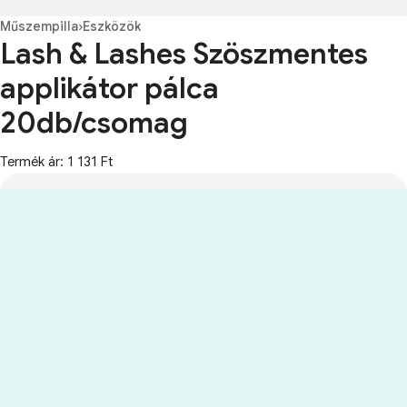
Műszempilla
›
Eszközök
Lash & Lashes Szöszmentes
applikátor pálca
20db/csomag
Termék ár: 1 131 Ft