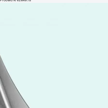
Próbáld ki ezeket is