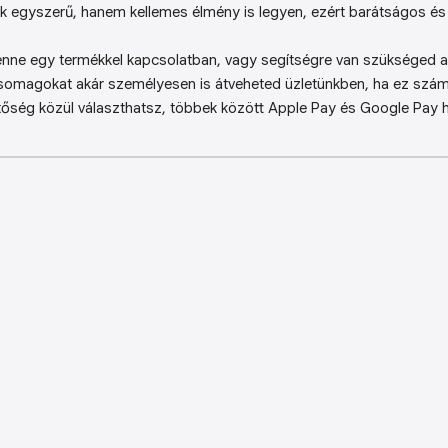
k egyszerű, hanem kellemes élmény is legyen, ezért barátságos és 
enne egy termékkel kapcsolatban, vagy segítségre van szükséged a 
somagokat akár személyesen is átveheted üzletünkben, ha ez sz
őség közül választhatsz, többek között Apple Pay és Google Pay ha