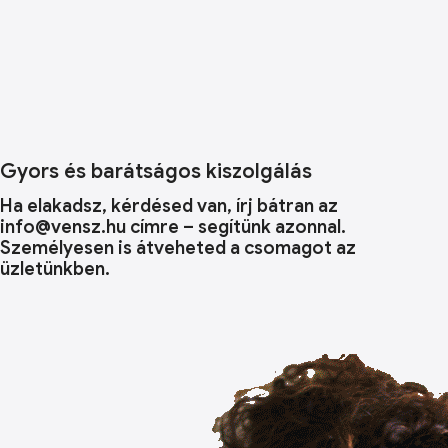
Gyors és barátságos kiszolgálás
Ha elakadsz, kérdésed van, írj bátran az
info@vensz.hu címre – segítünk azonnal.
Személyesen is átveheted a csomagot az
üzletünkben.