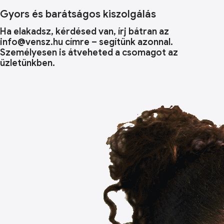
Gyors és barátságos kiszolgálás
Ha elakadsz, kérdésed van, írj bátran az
info@vensz.hu címre – segítünk azonnal.
Személyesen is átveheted a csomagot az
üzletünkben.