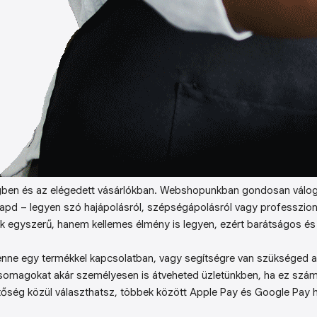
ben és az elégedett vásárlókban. Webshopunkban gondosan válog
kapd – legyen szó hajápolásról, szépségápolásról vagy professzion
k egyszerű, hanem kellemes élmény is legyen, ezért barátságos és 
enne egy termékkel kapcsolatban, vagy segítségre van szükséged a 
somagokat akár személyesen is átveheted üzletünkben, ha ez sz
őség közül választhatsz, többek között Apple Pay és Google Pay ha