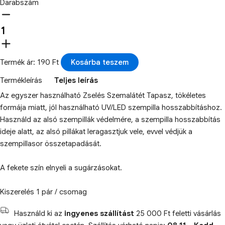
Darabszám
Termék ár: 190 Ft
Kosárba teszem
Termékleírás
Teljes leírás
Az egyszer használható Zselés Szemalátét Tapasz, tökéletes
formája miatt, jól használható UV/LED szempilla hosszabbításhoz.
Használd az alsó szempillák védelmére, a szempilla hosszabbítás
ideje alatt, az alsó pillákat leragasztjuk vele, evvel védjük a
szempillasor összetapadását.
A fekete szín elnyeli a sugárzásokat.
Kiszerelés 1 pár / csomag
Használd ki az
ingyenes szállítást
25 000 Ft feletti vásárlás