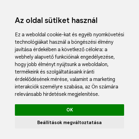
Az oldal sütiket használ
Ez a weboldal cookie-kat és egyéb nyomkövetési
technológiákat használ a böngészési élmény
javítása érdekében a következő célokra:
a
webhely alapvető funkcióinak engedélyezése
,
Fodrászci
hogy jobb élményt nyújtsunk a weboldalon
,
Műköröm
termékeink és szolgáltatásaink iránti
Műszempi
érdeklődésének mérése, valamint a marketing
Kozmetik
interakciók személyre szabása
,
az Ön számára
Akciók
relevánsabb hirdetések megjelenítése
.
Újdonság
Blog
OK
Katalógus
Profil
Beállítások megváltoztatása
0