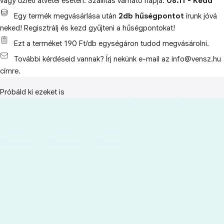
vagy üzleti átvétel esetén. Szállítás várható napja:
08.11 - Kedd
Egy termék megvásárlása után
2db hűségpontot
írunk jóvá
neked! Regisztrálj és kezd gyűjteni a hűségpontokat!
Ezt a terméket 190 Ft/db egységáron tudod megvásárolni.
További kérdéseid vannak? Írj nekünk e-mail az info@vensz.hu
címre.
Próbáld ki ezeket is