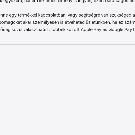
k egyszerű, hanem kellemes élmény is legyen, ezért barátságos és 
enne egy termékkel kapcsolatban, vagy segítségre van szükséged a 
somagokat akár személyesen is átveheted üzletünkben, ha ez sz
őség közül választhatsz, többek között Apple Pay és Google Pay ha