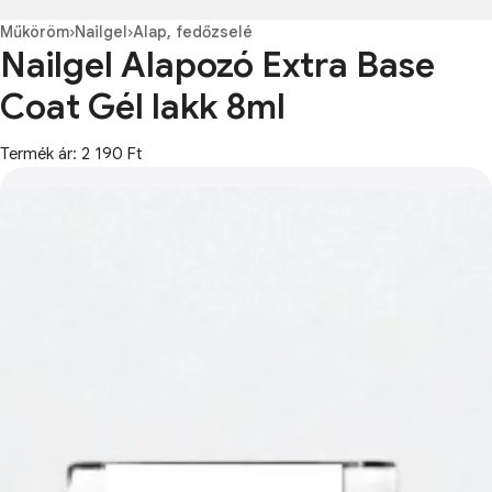
Műköröm
›
Nailgel
›
Alap, fedőzselé
Nailgel Alapozó Extra Base
Coat Gél lakk 8ml
Termék ár: 2 190 Ft