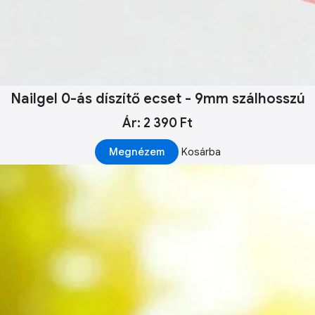
Nailgel 0-ás díszítő ecset - 9mm szálhosszú
Ár: 2 390 Ft
Megnézem
Kosárba