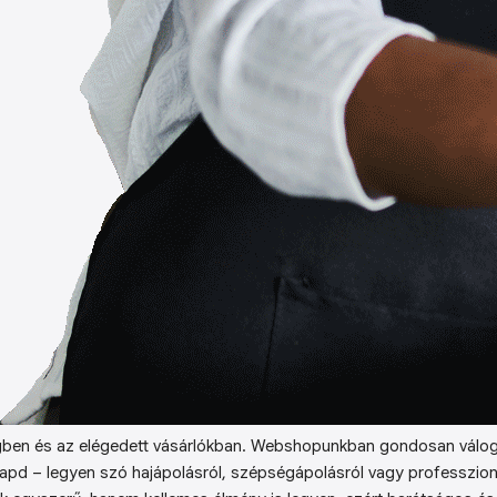
ben és az elégedett vásárlókban. Webshopunkban gondosan válog
kapd – legyen szó hajápolásról, szépségápolásról vagy professzion