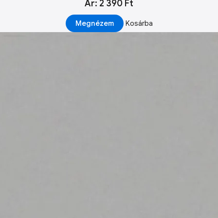
Ár: 2 390 Ft
Megnézem
Kosárba