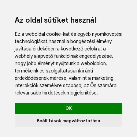
Az oldal sütiket használ
Ez a weboldal cookie-kat és egyéb nyomkövetési
technológiákat használ a böngészési élmény
javítása érdekében a következő célokra:
a
webhely alapvető funkcióinak engedélyezése
,
Fodrászci
hogy jobb élményt nyújtsunk a weboldalon
,
Műköröm
termékeink és szolgáltatásaink iránti
Műszempi
érdeklődésének mérése, valamint a marketing
Kozmetik
interakciók személyre szabása
,
az Ön számára
Akciók
relevánsabb hirdetések megjelenítése
.
Újdonság
Blog
OK
Katalógus
Profil
Beállítások megváltoztatása
0