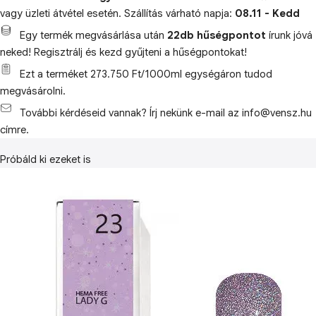
vagy üzleti átvétel esetén. Szállítás várható napja:
08.11 - Kedd
Egy termék megvásárlása után
22db hűségpontot
írunk jóvá
neked! Regisztrálj és kezd gyűjteni a hűségpontokat!
Ezt a terméket 273.750 Ft/1000ml egységáron tudod
megvásárolni.
További kérdéseid vannak? Írj nekünk e-mail az info@vensz.hu
címre.
Próbáld ki ezeket is