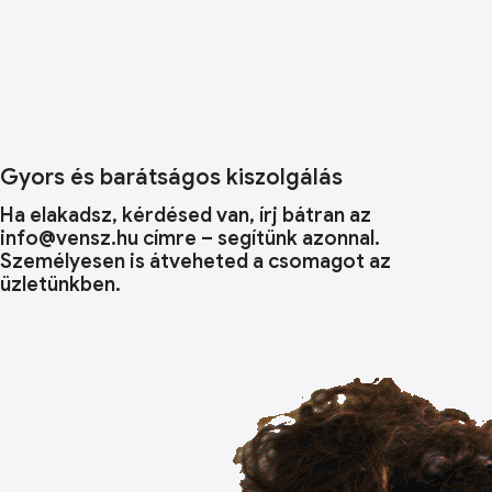
Gyors és barátságos kiszolgálás
Ha elakadsz, kérdésed van, írj bátran az
info@vensz.hu címre – segítünk azonnal.
Személyesen is átveheted a csomagot az
üzletünkben.