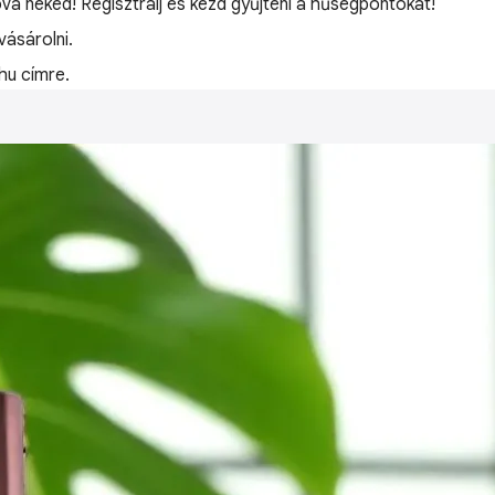
óvá neked! Regisztrálj és kezd gyűjteni a hűségpontokat!
ásárolni.
hu címre.