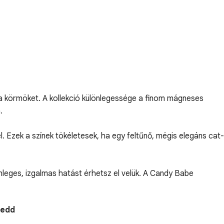
ák a körmöket. A kollekció különlegessége a finom mágneses
.
l. Ezek a színek tökéletesek, ha egy feltűnő, mégis elegáns cat-
önleges, izgalmas hatást érhetsz el velük. A Candy Babe
Kedd