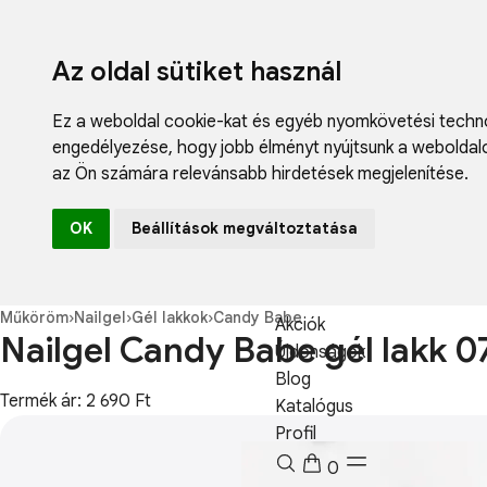
Az oldal sütiket használ
Ez a weboldal cookie-kat és egyéb nyomkövetési techno
engedélyezése
,
hogy jobb élményt nyújtsunk a weboldal
az Ön számára relevánsabb hirdetések megjelenítése
.
Fodrászcikk
OK
Beállítások megváltoztatása
Műköröm
Műszempilla
Kozmetikum
Műköröm
›
Nailgel
›
Gél lakkok
›
Candy Babe
Akciók
Nailgel Candy Babe gél lakk 0
Újdonságok
Blog
Termék ár: 2 690 Ft
Katalógus
Profil
0