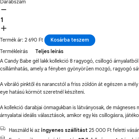
Darabszám
Termék ár: 2 690 Ft
Kosárba teszem
Termékleírás
Teljes leírás
A Candy Babe gél lakk kollekció 8 ragyogó, csillogó árnyalatbó
csillámhatás, amely a fényben gyönyörűen mozgó, ragyogó sávo
A vibráló pinktől és narancstól a friss zöldön át egészen a mély
eye hatású körmöt szeretnél készíteni.
A kollekció darabjai önmagukban is látványosak, de mágneses mi
árnyalatai ideális választások, amikor egy kis csillogásra, ját
Használd ki az
ingyenes szállítást
25 000 Ft feletti vásár