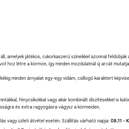
l áll, amelyek játékos, cukorkaszerű színeikkel azonnal feldobj
t hoz létre a körmön, így minden mozdulatnál új arcát mutatja
 kékig minden árnyalat egy-egy vidám, csillogó karaktert képvise
ntákkal, fénycsíkokkal vagy akár kombinált díszítésekkel is kül
ékosságra és extra ragyogásra vágysz a körmeiden.
lás vagy üzleti átvétel esetén. Szállítás várható napja:
08.11 - 