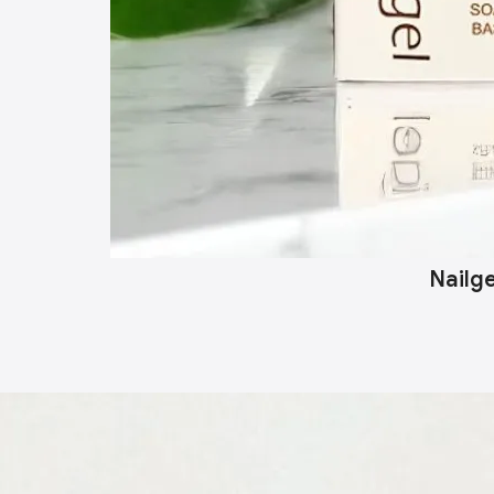
Nailg