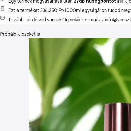
Egy termék megvásárlása után
27db hűségpontot
írunk j
Ezt a terméket 336.250 Ft/1000ml egységáron tudod megv
További kérdéseid vannak? Írj nekünk e-mail az info@vensz.
Próbáld ki ezeket is