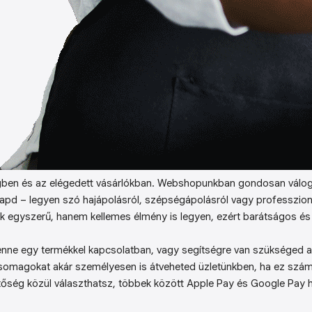
ben és az elégedett vásárlókban. Webshopunkban gondosan válog
kapd – legyen szó hajápolásról, szépségápolásról vagy professzion
k egyszerű, hanem kellemes élmény is legyen, ezért barátságos és 
enne egy termékkel kapcsolatban, vagy segítségre van szükséged a 
somagokat akár személyesen is átveheted üzletünkben, ha ez sz
őség közül választhatsz, többek között Apple Pay és Google Pay ha