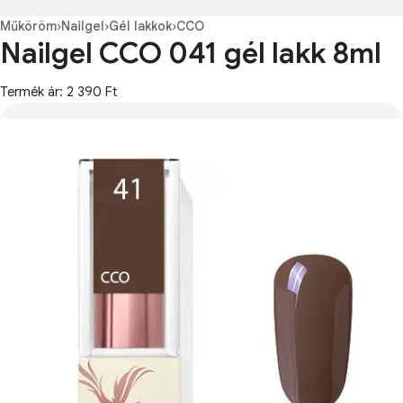
Műköröm
›
Nailgel
›
Gél lakkok
›
CCO
Nailgel CCO 041 gél lakk 8ml
Termék ár: 2 390 Ft