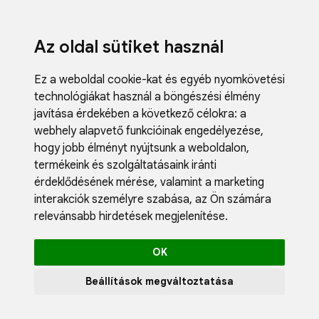
Az oldal sütiket használ
Ez a weboldal cookie-kat és egyéb nyomkövetési
technológiákat használ a böngészési élmény
javítása érdekében a következő célokra:
a
webhely alapvető funkcióinak engedélyezése
,
Fodrászci
hogy jobb élményt nyújtsunk a weboldalon
,
Műköröm
termékeink és szolgáltatásaink iránti
Műszempi
érdeklődésének mérése, valamint a marketing
Kozmetik
interakciók személyre szabása
,
az Ön számára
Akciók
relevánsabb hirdetések megjelenítése
.
Újdonság
Blog
OK
Katalógus
Profil
Beállítások megváltoztatása
0