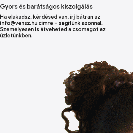
Gyors és barátságos kiszolgálás
Ha elakadsz, kérdésed van, írj bátran az
info@vensz.hu címre – segítünk azonnal.
Személyesen is átveheted a csomagot az
üzletünkben.