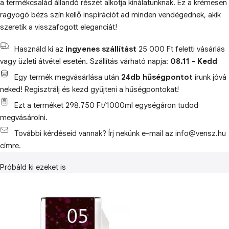
a termékcsalád állandó részét alkotja kínálatunknak. Ez a krémesen
ragyogó bézs szín kellő inspirációt ad minden vendégednek, akik
szeretik a visszafogott eleganciát!
Használd ki az
ingyenes szállítást
25 000 Ft feletti vásárlás
vagy üzleti átvétel esetén. Szállítás várható napja:
08.11 - Kedd
Egy termék megvásárlása után
24db hűségpontot
írunk jóvá
neked! Regisztrálj és kezd gyűjteni a hűségpontokat!
Ezt a terméket 298.750 Ft/1000ml egységáron tudod
megvásárolni.
További kérdéseid vannak? Írj nekünk e-mail az info@vensz.hu
címre.
Próbáld ki ezeket is