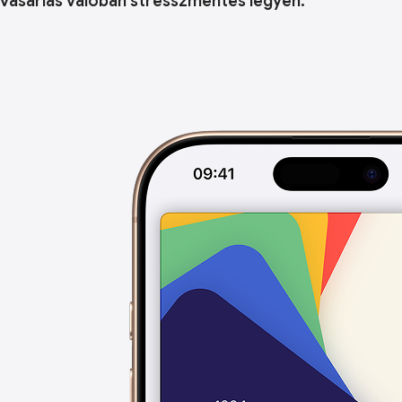
vásárlás valóban stresszmentes legyen.