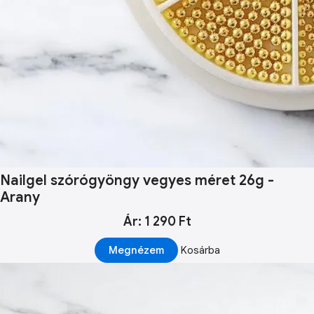
Nailgel szórógyöngy vegyes méret 26g -
Arany
Ár: 1 290 Ft
Megnézem
Kosárba