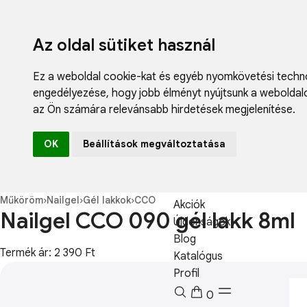
Az oldal sütiket használ
Ez a weboldal cookie-kat és egyéb nyomkövetési techno
engedélyezése
,
hogy jobb élményt nyújtsunk a weboldal
az Ön számára relevánsabb hirdetések megjelenítése
.
Fodrászcikk
OK
Beállítások megváltoztatása
Műköröm
Műszempilla
Kozmetikum
Műköröm
›
Nailgel
›
Gél lakkok
›
CCO
Akciók
Nailgel CCO 090 gél lakk 8ml
Újdonságok
Blog
Termék ár: 2 390 Ft
Katalógus
Profil
0