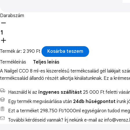
Darabszám
Termék ár: 2 390 Ft
Kosárba teszem
Termékleírás
Teljes leírás
A Nailgel CCO 8 ml-es kiszerelésű termékcsalád gél lakkjait sz
termékcsalád állandó részét alkotja kínálatunknak. Ez a krémese
Használd ki az
ingyenes szállítást
25 000 Ft feletti vásár
Egy termék megvásárlása után
24db hűségpontot
írunk j
Ezt a terméket 298.750 Ft/1000ml egységáron tudod megv
További kérdéseid vannak? Írj nekünk e-mail az info@vensz.