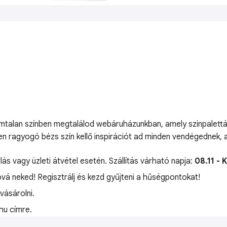
ámtalan színben megtalálod webáruházunkban, amely színpalettát
n ragyogó bézs szín kellő inspirációt ad minden vendégednek, ak
lás vagy üzleti átvétel esetén. Szállítás várható napja:
08.11 - 
óvá neked! Regisztrálj és kezd gyűjteni a hűségpontokat!
ásárolni.
hu címre.