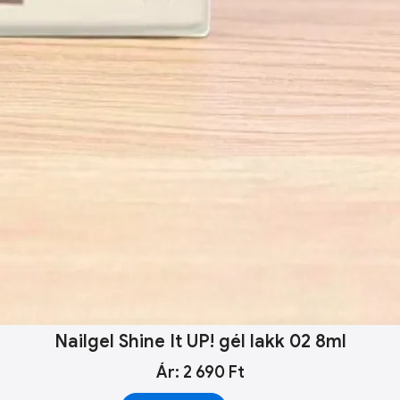
Nailgel Shine It UP! gél lakk 02 8ml
Ár: 2 690 Ft