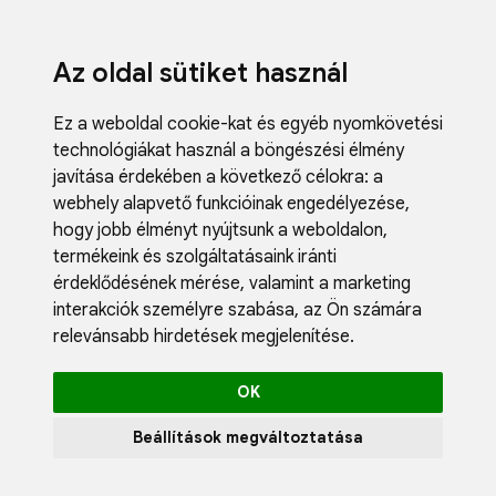
Az oldal sütiket használ
Ez a weboldal cookie-kat és egyéb nyomkövetési
technológiákat használ a böngészési élmény
javítása érdekében a következő célokra:
a
webhely alapvető funkcióinak engedélyezése
,
Fodrászci
hogy jobb élményt nyújtsunk a weboldalon
,
Műköröm
termékeink és szolgáltatásaink iránti
Műszempi
érdeklődésének mérése, valamint a marketing
Kozmetik
interakciók személyre szabása
,
az Ön számára
Akciók
relevánsabb hirdetések megjelenítése
.
Újdonság
Blog
OK
Katalógus
Profil
Beállítások megváltoztatása
0