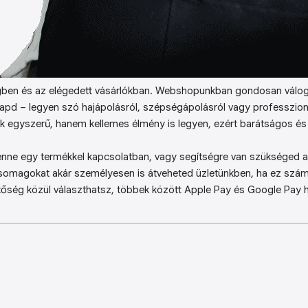
ben és az elégedett vásárlókban. Webshopunkban gondosan válog
kapd – legyen szó hajápolásról, szépségápolásról vagy professzion
k egyszerű, hanem kellemes élmény is legyen, ezért barátságos és 
enne egy termékkel kapcsolatban, vagy segítségre van szükséged a 
somagokat akár személyesen is átveheted üzletünkben, ha ez sz
őség közül választhatsz, többek között Apple Pay és Google Pay ha