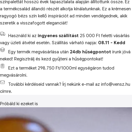
színpalettát hosszú évek tapasztalata alapján állítottunk össze. Ez
a termékcsalád állandó részét alkotja kínálatunknak. Ez a krémesen
ragyogó bézs szín kellő inspirációt ad minden vendégednek, akik
szeretik a visszafogott eleganciát!
Használd ki az
ingyenes szállítást
25 000 Ft feletti vásárlás
vagy üzleti átvétel esetén. Szállítás várható napja:
08.11 - Kedd
Egy termék megvásárlása után
24db hűségpontot
írunk jóvá
neked! Regisztrálj és kezd gyűjteni a hűségpontokat!
Ezt a terméket 298.750 Ft/1000ml egységáron tudod
megvásárolni.
További kérdéseid vannak? Írj nekünk e-mail az info@vensz.hu
címre.
Próbáld ki ezeket is