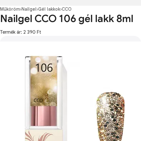
Műköröm
›
Nailgel
›
Gél lakkok
›
CCO
Nailgel CCO 106 gél lakk 8ml
Termék ár: 2 390 Ft