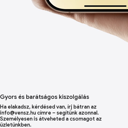
Gyors és barátságos kiszolgálás
Ha elakadsz, kérdésed van, írj bátran az
info@vensz.hu címre – segítünk azonnal.
Személyesen is átveheted a csomagot az
üzletünkben.