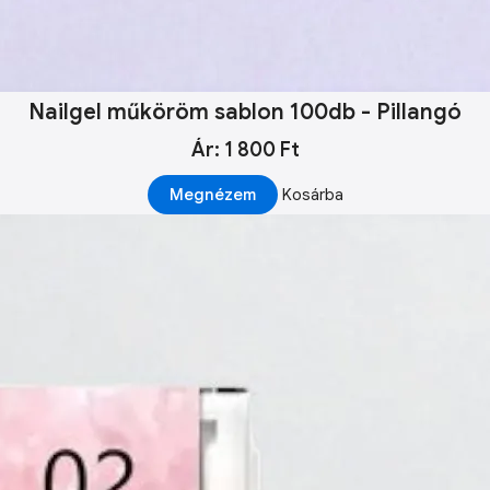
Nailgel műköröm sablon 100db - Pillangó
Ár: 1 800 Ft
Megnézem
Kosárba