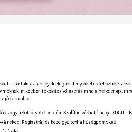
yalatot tartalmaz, amelyek elegáns fényükkel és letisztult színv
örmöknek, miközben tökéletes választás mind a hétköznapi, mind 
gyogó formában
lás vagy üzleti átvétel esetén. Szállítás várható napja:
08.11 - 
óvá neked! Regisztrálj és kezd gyűjteni a hűségpontokat!
ásárolni.