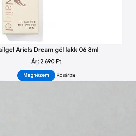
ilgel Ariels Dream gél lakk 06 8ml
Ár: 2 690 Ft
Megnézem
Kosárba