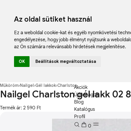
Az oldal sütiket használ
Ez a weboldal cookie-kat és egyéb nyomkövetési techno
engedélyezése
,
hogy jobb élményt nyújtsunk a weboldal
az Ön számára relevánsabb hirdetések megjelenítése
.
Fodrászcikk
OK
Beállítások megváltoztatása
Műköröm
Műszempilla
Kozmetikum
Műköröm
›
Nailgel
›
Gél lakkok
›
Charlston
Akciók
Nailgel Charlston gél lakk 02 
Újdonságok
Blog
Termék ár: 2 590 Ft
Katalógus
Profil
0