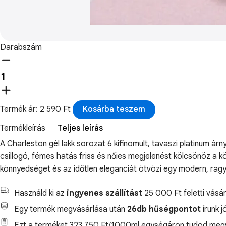
Darabszám
Termék ár: 2 590 Ft
Kosárba teszem
Termékleírás
Teljes leírás
A Charleston gél lakk sorozat 6 kifinomult, tavaszi platinum árn
csillogó, fémes hatás friss és nőies megjelenést kölcsönöz a k
könnyedséget és az időtlen eleganciát ötvözi egy modern, ra
Használd ki az
ingyenes szállítást
25 000 Ft feletti vásár
Egy termék megvásárlása után
26db hűségpontot
írunk j
Ezt a terméket 323.750 Ft/1000ml egységáron tudod megv