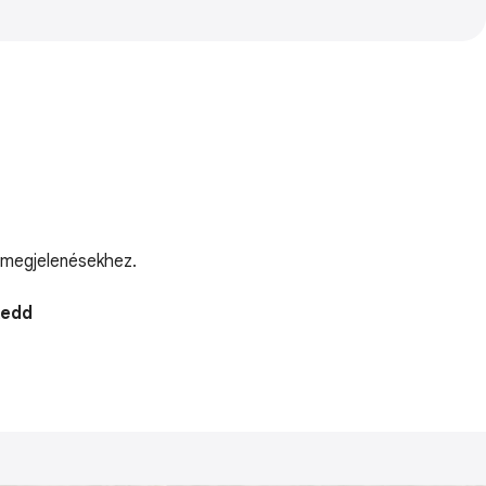
i megjelenésekhez.
Kedd