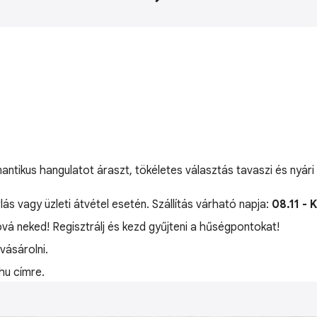
mantikus hangulatot áraszt, tökéletes választás tavaszi és nyár
lás vagy üzleti átvétel esetén. Szállítás várható napja:
08.11 - 
óvá neked! Regisztrálj és kezd gyűjteni a hűségpontokat!
ásárolni.
hu címre.