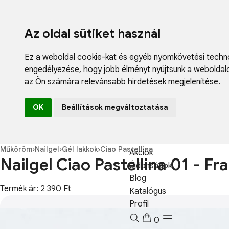
Az oldal sütiket használ
Ez a weboldal cookie-kat és egyéb nyomkövetési techno
engedélyezése
,
hogy jobb élményt nyújtsunk a weboldal
az Ön számára relevánsabb hirdetések megjelenítése
.
Fodrászcikk
OK
Beállítások megváltoztatása
Műköröm
Műszempilla
Kozmetikum
Műköröm
›
Nailgel
›
Gél lakkok
›
Ciao Pastellina
Akciók
Nailgel Ciao Pastellina 01 - Fr
Újdonságok
Blog
Termék ár: 2 390 Ft
Katalógus
Profil
0