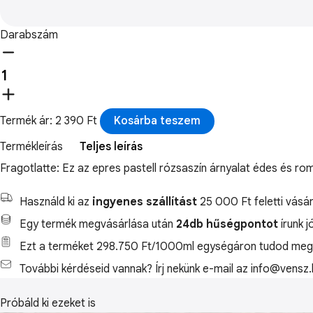
Darabszám
Termék ár: 2 390 Ft
Kosárba teszem
Termékleírás
Teljes leírás
Fragotlatte: Ez az epres pastell rózsaszín árnyalat édes és ro
Használd ki az
ingyenes szállítást
25 000 Ft feletti vásár
Egy termék megvásárlása után
24db hűségpontot
írunk j
Ezt a terméket 298.750 Ft/1000ml egységáron tudod megv
További kérdéseid vannak? Írj nekünk e-mail az info@vensz.
Próbáld ki ezeket is