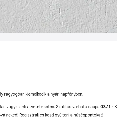
ely ragyogóan kiemelkedik a nyári napfényben.
lás vagy üzleti átvétel esetén. Szállítás várható napja:
08.11 - 
óvá neked! Regisztrálj és kezd gyűjteni a hűségpontokat!