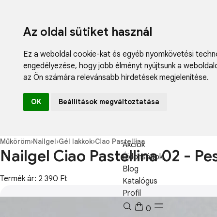
Az oldal sütiket használ
Ez a weboldal cookie-kat és egyéb nyomkövetési techno
engedélyezése
,
hogy jobb élményt nyújtsunk a weboldal
az Ön számára relevánsabb hirdetések megjelenítése
.
Fodrászcikk
OK
Beállítások megváltoztatása
Műköröm
Műszempilla
Kozmetikum
Műköröm
›
Nailgel
›
Gél lakkok
›
Ciao Pastellina
Akciók
Nailgel Ciao Pastellina 02 - Pe
Újdonságok
Blog
Termék ár: 2 390 Ft
Katalógus
Profil
0