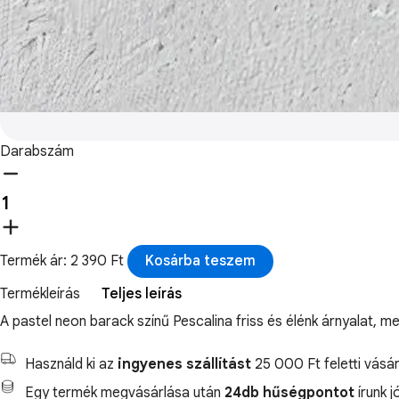
Darabszám
Termék ár: 2 390 Ft
Kosárba teszem
Termékleírás
Teljes leírás
A pastel neon barack színű Pescalina friss és élénk árnyalat, m
Használd ki az
ingyenes szállítást
25 000 Ft feletti vásár
Egy termék megvásárlása után
24db hűségpontot
írunk j