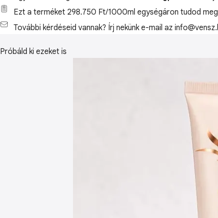
Ezt a terméket 298.750 Ft/1000ml egységáron tudod megv
További kérdéseid vannak? Írj nekünk e-mail az info@vensz.
Próbáld ki ezeket is