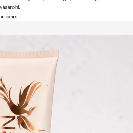
ásárolni.
hu címre.