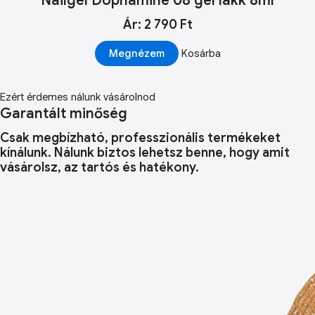
Nailgel Dophamine 08 gél lakk 8ml
Ár: 2 790 Ft
Megnézem
Kosárba
Ezért érdemes nálunk vásárolnod
Garantált minőség
Csak megbízható, professzionális termékeket
kínálunk. Nálunk biztos lehetsz benne, hogy amit
vásárolsz, az tartós és hatékony.