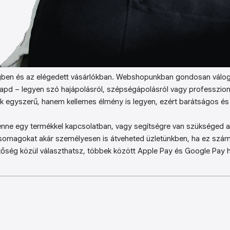
ben és az elégedett vásárlókban. Webshopunkban gondosan válog
kapd – legyen szó hajápolásról, szépségápolásról vagy professzion
k egyszerű, hanem kellemes élmény is legyen, ezért barátságos és 
enne egy termékkel kapcsolatban, vagy segítségre van szükséged a 
somagokat akár személyesen is átveheted üzletünkben, ha ez sz
őség közül választhatsz, többek között Apple Pay és Google Pay ha