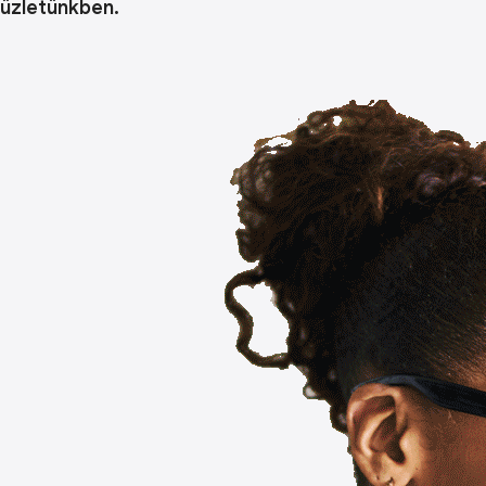
üzletünkben.