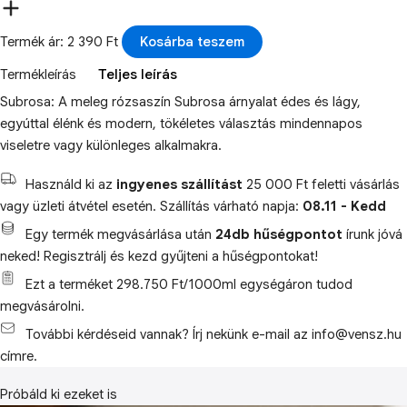
Termék ár: 2 390 Ft
Kosárba teszem
Termékleírás
Teljes leírás
Subrosa: A meleg rózsaszín Subrosa árnyalat édes és lágy,
egyúttal élénk és modern, tökéletes választás mindennapos
viseletre vagy különleges alkalmakra.
Használd ki az
ingyenes szállítást
25 000 Ft feletti vásárlás
vagy üzleti átvétel esetén. Szállítás várható napja:
08.11 - Kedd
Egy termék megvásárlása után
24db hűségpontot
írunk jóvá
neked! Regisztrálj és kezd gyűjteni a hűségpontokat!
Ezt a terméket 298.750 Ft/1000ml egységáron tudod
megvásárolni.
További kérdéseid vannak? Írj nekünk e-mail az info@vensz.hu
címre.
Próbáld ki ezeket is