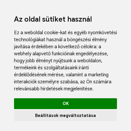
Az oldal sütiket használ
Ez a weboldal cookie-kat és egyéb nyomkövetési
technológiákat használ a böngészési élmény
javítása érdekében a következő célokra:
a
webhely alapvető funkcióinak engedélyezése
,
Fodrászci
hogy jobb élményt nyújtsunk a weboldalon
,
Műköröm
termékeink és szolgáltatásaink iránti
Műszempi
érdeklődésének mérése, valamint a marketing
Kozmetik
interakciók személyre szabása
,
az Ön számára
Akciók
relevánsabb hirdetések megjelenítése
.
Újdonság
Blog
OK
Katalógus
Profil
Beállítások megváltoztatása
0