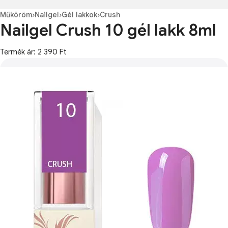
Műköröm
›
Nailgel
›
Gél lakkok
›
Crush
Nailgel Crush 10 gél lakk 8ml
Termék ár: 2 390 Ft