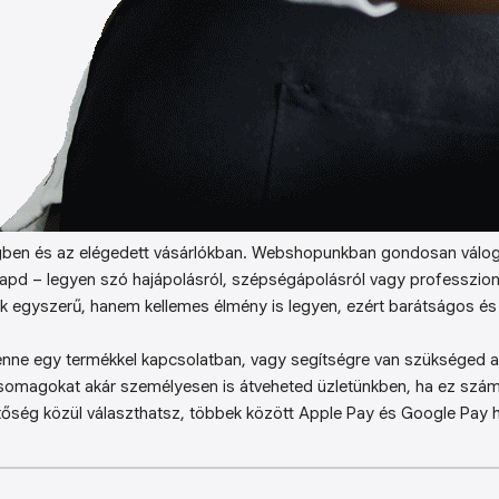
ben és az elégedett vásárlókban. Webshopunkban gondosan válog
kapd – legyen szó hajápolásról, szépségápolásról vagy professzion
k egyszerű, hanem kellemes élmény is legyen, ezért barátságos és 
enne egy termékkel kapcsolatban, vagy segítségre van szükséged a 
somagokat akár személyesen is átveheted üzletünkben, ha ez sz
őség közül választhatsz, többek között Apple Pay és Google Pay ha