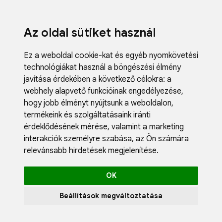
Az oldal sütiket használ
Ez a weboldal cookie-kat és egyéb nyomkövetési
technológiákat használ a böngészési élmény
javítása érdekében a következő célokra:
a
webhely alapvető funkcióinak engedélyezése
,
Fodrászci
hogy jobb élményt nyújtsunk a weboldalon
,
Műköröm
termékeink és szolgáltatásaink iránti
Műszempi
érdeklődésének mérése, valamint a marketing
Kozmetik
interakciók személyre szabása
,
az Ön számára
Akciók
relevánsabb hirdetések megjelenítése
.
Újdonság
Blog
OK
Katalógus
Profil
Beállítások megváltoztatása
0