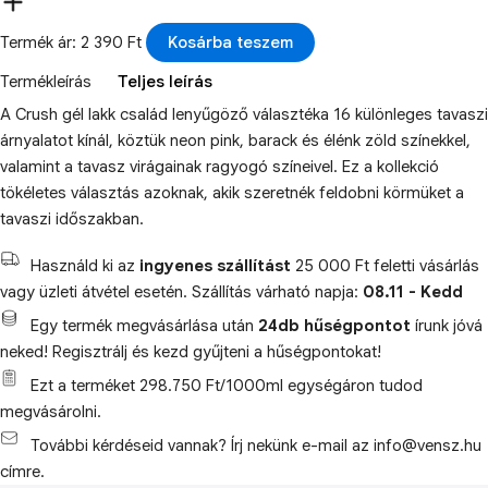
Termék ár: 2 390 Ft
Kosárba teszem
Termékleírás
Teljes leírás
A Crush gél lakk család lenyűgöző választéka 16 különleges tavaszi
árnyalatot kínál, köztük neon pink, barack és élénk zöld színekkel,
valamint a tavasz virágainak ragyogó színeivel. Ez a kollekció
tökéletes választás azoknak, akik szeretnék feldobni körmüket a
tavaszi időszakban.
Használd ki az
ingyenes szállítást
25 000 Ft feletti vásárlás
vagy üzleti átvétel esetén. Szállítás várható napja:
08.11 - Kedd
Egy termék megvásárlása után
24db hűségpontot
írunk jóvá
neked! Regisztrálj és kezd gyűjteni a hűségpontokat!
Ezt a terméket 298.750 Ft/1000ml egységáron tudod
megvásárolni.
További kérdéseid vannak? Írj nekünk e-mail az info@vensz.hu
címre.