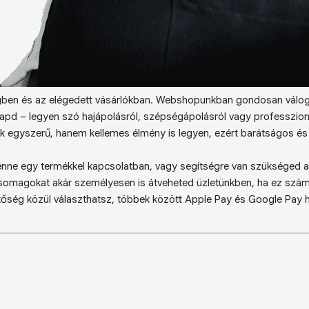
ben és az elégedett vásárlókban. Webshopunkban gondosan válog
kapd – legyen szó hajápolásról, szépségápolásról vagy professzion
k egyszerű, hanem kellemes élmény is legyen, ezért barátságos és 
enne egy termékkel kapcsolatban, vagy segítségre van szükséged a 
somagokat akár személyesen is átveheted üzletünkben, ha ez sz
őség közül választhatsz, többek között Apple Pay és Google Pay ha