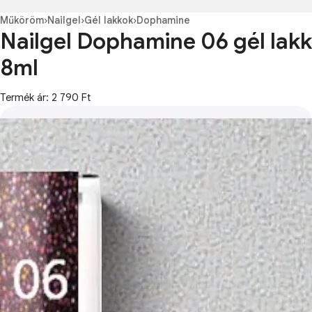
Műköröm
›
Nailgel
›
Gél lakkok
›
Dophamine
Nailgel Dophamine 06 gél lakk
8ml
Termék ár: 2 790 Ft