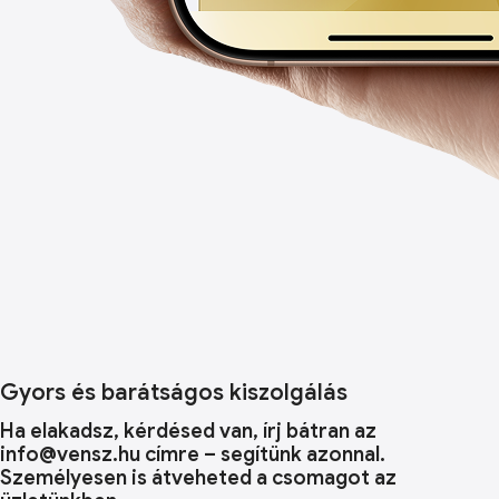
Gyors és barátságos kiszolgálás
Ha elakadsz, kérdésed van, írj bátran az
info@vensz.hu címre – segítünk azonnal.
Személyesen is átveheted a csomagot az