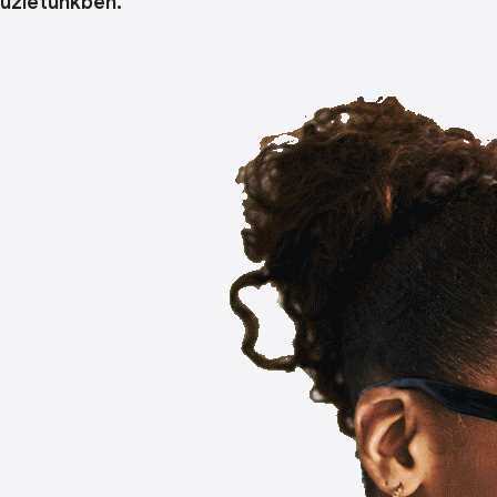
üzletünkben.