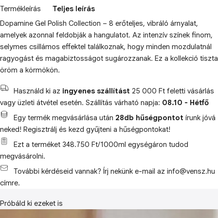
Termékleírás
Teljes leírás
Dopamine Gel Polish Collection – 8 erőteljes, vibráló árnyalat,
amelyek azonnal feldobják a hangulatot. Az intenzív színek finom,
selymes csillámos effektel találkoznak, hogy minden mozdulatnál
ragyogást és magabiztosságot sugározzanak. Ez a kollekció tiszta
öröm a körmökön.
Használd ki az
ingyenes szállítást
25 000 Ft feletti vásárlás
vagy üzleti átvétel esetén. Szállítás várható napja:
08.10 - Hétfő
Egy termék megvásárlása után
28db hűségpontot
írunk jóvá
neked! Regisztrálj és kezd gyűjteni a hűségpontokat!
Ezt a terméket 348.750 Ft/1000ml egységáron tudod
megvásárolni.
További kérdéseid vannak? Írj nekünk e-mail az info@vensz.hu
címre.
Próbáld ki ezeket is