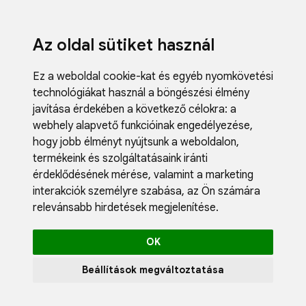
Az oldal sütiket használ
Ez a weboldal cookie-kat és egyéb nyomkövetési
technológiákat használ a böngészési élmény
javítása érdekében a következő célokra:
a
webhely alapvető funkcióinak engedélyezése
,
Fodrászci
hogy jobb élményt nyújtsunk a weboldalon
,
Műköröm
termékeink és szolgáltatásaink iránti
Műszempi
érdeklődésének mérése, valamint a marketing
Kozmetik
interakciók személyre szabása
,
az Ön számára
Akciók
relevánsabb hirdetések megjelenítése
.
Újdonság
Blog
OK
Katalógus
Profil
Beállítások megváltoztatása
0