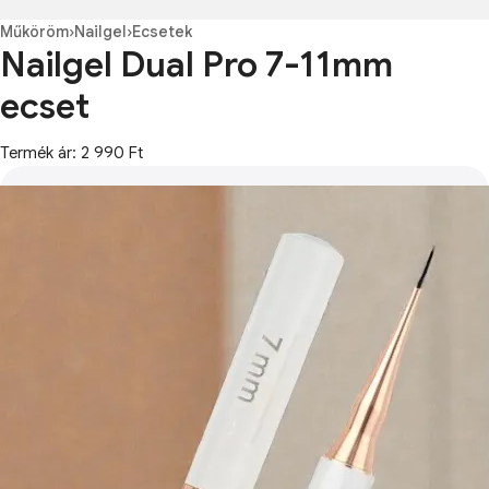
Műköröm
›
Nailgel
›
Ecsetek
Nailgel Dual Pro 7-11mm
ecset
Termék ár: 2 990 Ft