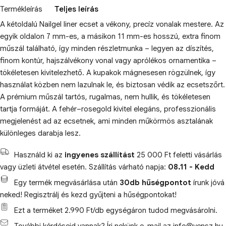
Termékleírás
Teljes leírás
A kétoldalú Nailgel liner ecset a vékony, precíz vonalak mestere. Az
egyik oldalon 7 mm-es, a másikon 11 mm-es hosszú, extra finom
műszál található, így minden részletmunka – legyen az díszítés,
finom kontúr, hajszálvékony vonal vagy aprólékos ornamentika –
tökéletesen kivitelezhető. A kupakok mágnesesen rögzülnek, így
használat közben nem lazulnak le, és biztosan védik az ecsetszőrt.
A prémium műszál tartós, rugalmas, nem hullik, és tökéletesen
tartja formáját. A fehér–rosegold kivitel elegáns, professzionális
megjelenést ad az ecsetnek, ami minden műkörmös asztalának
különleges darabja lesz.
Használd ki az
ingyenes szállítást
25 000 Ft feletti vásárlás
vagy üzleti átvétel esetén. Szállítás várható napja:
08.11 - Kedd
Egy termék megvásárlása után
30db hűségpontot
írunk jóvá
neked! Regisztrálj és kezd gyűjteni a hűségpontokat!
Ezt a terméket 2.990 Ft/db egységáron tudod megvásárolni.