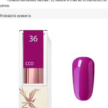
További kérdéseid vannak? Írj nekünk e-mail az info@vensz.hu
címre.
Próbáld ki ezeket is