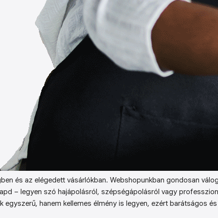
ben és az elégedett vásárlókban. Webshopunkban gondosan válog
kapd – legyen szó hajápolásról, szépségápolásról vagy professzion
k egyszerű, hanem kellemes élmény is legyen, ezért barátságos és 