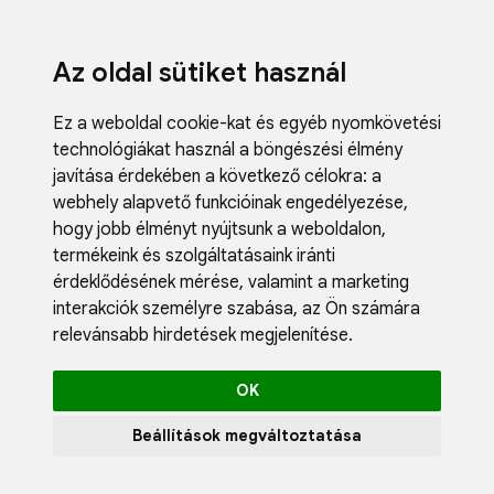
Az oldal sütiket használ
Ez a weboldal cookie-kat és egyéb nyomkövetési
technológiákat használ a böngészési élmény
javítása érdekében a következő célokra:
a
webhely alapvető funkcióinak engedélyezése
,
Fodrászci
hogy jobb élményt nyújtsunk a weboldalon
,
Műköröm
termékeink és szolgáltatásaink iránti
Műszempi
érdeklődésének mérése, valamint a marketing
Kozmetik
interakciók személyre szabása
,
az Ön számára
Akciók
relevánsabb hirdetések megjelenítése
.
Újdonság
Blog
OK
Katalógus
Profil
Beállítások megváltoztatása
0