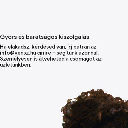
Gyors és barátságos kiszolgálás
Ha elakadsz, kérdésed van, írj bátran az
info@vensz.hu címre – segítünk azonnal.
Személyesen is átveheted a csomagot az
üzletünkben.