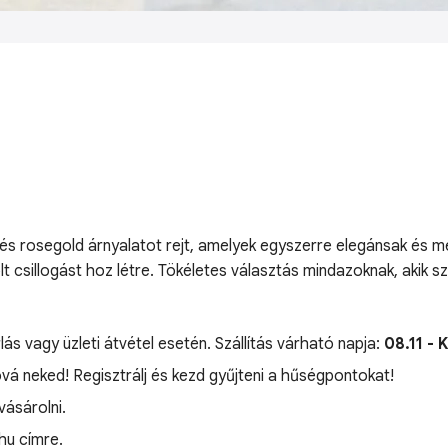
t- és rosegold árnyalatot rejt, amelyek egyszerre elegánsak é
 csillogást hoz létre. Tökéletes választás mindazoknak, akik sz
lás vagy üzleti átvétel esetén. Szállítás várható napja:
08.11 - 
óvá neked! Regisztrálj és kezd gyűjteni a hűségpontokat!
ásárolni.
hu címre.