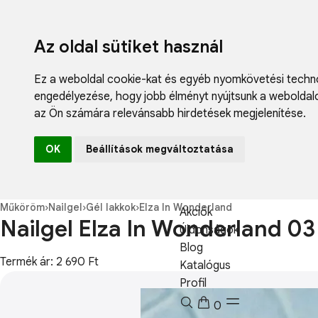
Az oldal sütiket használ
Ez a weboldal cookie-kat és egyéb nyomkövetési techno
engedélyezése
,
hogy jobb élményt nyújtsunk a weboldal
az Ön számára relevánsabb hirdetések megjelenítése
.
Fodrászcikk
OK
Beállítások megváltoztatása
Műköröm
Műszempilla
Kozmetikum
Műköröm
›
Nailgel
›
Gél lakkok
›
Elza In Wonderland
Akciók
Nailgel Elza In Wonderland 03 
Újdonságok
Blog
Termék ár: 2 690 Ft
Katalógus
Profil
0