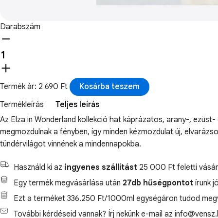
Darabszám
Termék ár: 2 690 Ft
Kosárba teszem
Termékleírás
Teljes leírás
Az Elza in Wonderland kollekció hat káprázatos, arany-, ezüs
megmozdulnak a fényben, így minden kézmozdulat új, elvarázsolt
tündérvilágot vinnének a mindennapokba.
Használd ki az
ingyenes szállítást
25 000 Ft feletti vásár
Egy termék megvásárlása után
27db hűségpontot
írunk j
Ezt a terméket 336.250 Ft/1000ml egységáron tudod megv
További kérdéseid vannak? Írj nekünk e-mail az info@vensz.